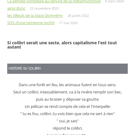
La pensée complexe au service de la métamorphose
6 mars 2024
ainsi donc
22 novembre 2023
les tilleuls de la place Domrémy
28 juillet 2022
SOS d’une terrienne motiV
17 mai 2020
Si colibri serait une secte, alors capitalisme l'est tout
autant
HISTOIRE DU COLIBRI
Dans une forêt en feu, les animaux fuient en tous sens.
Seul un colibri, inlassablement, va à la rivière remplir son bec,
puis au brasier y déposer sa goutte.
Un pélican se rend compte de cela et l'interpelle:
" tu es fou, colibri, tu vois bien que cela ne sert à rien"
" oui, je sais"
répond le colibri,