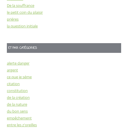
De la souffrance
le petit coin du plaisir
priéres
la question initiale
ET PAR CATÉGORIES
alerte danger
argent
ce que je séme
citation
constitution
de la création
de la nature
du bon sens
empêchement
entre les z'oreilles