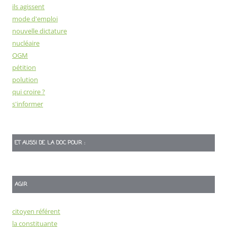
ils agissent
mode d'emploi
nouvelle dictature
nucléaire
OGM
pétition
polution
qui croire ?
s'informer
ET AUSSI DE LA DOC POUR :
AGIR
citoyen référent
la constituante