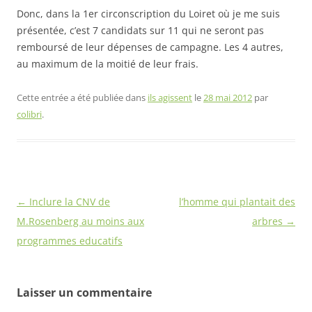
Donc, dans la 1er circonscription du Loiret où je me suis
présentée, c’est 7 candidats sur 11 qui ne seront pas
remboursé de leur dépenses de campagne. Les 4 autres,
au maximum de la moitié de leur frais.
Cette entrée a été publiée dans
ils agissent
le
28 mai 2012
par
colibri
.
Navigation
←
Inclure la CNV de
l’homme qui plantait des
des
M.Rosenberg au moins aux
arbres
→
articles
programmes educatifs
Laisser un commentaire