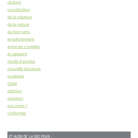
citation
constitution
de la création
de la nature
du bon sens
empêchement
entre les z'oreilles
ils agissent
mode d'emploi
nouvelle dictature
nucléaire
OGM
pétition
polution
qui croire ?
s'informer
ET AUSSI DE LA DOC POUR :