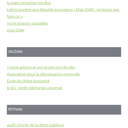
la page contactez vos élus
Lettre ouverte aux députés européens « Maïs OGM : ne laissez pas
faire ça ! »
notre poisson quotidien
stop OGM
ORLÉANS
1-terre-actions et son projet recycle-vélo
Association pour la décroissance conviviale
École de l’Arbre Enchanté
le JEU : Jardin déchange universel
PÉTITIONS
audit citoyen de la dette publique