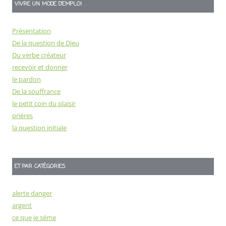
VIVRE UN MODE D’EMPLOI
Présentation
De la question de Dieu
Du verbe créateur
recevoir et donner
le pardon
De la souffrance
le petit coin du plaisir
priéres
la question initiale
ET PAR CATÉGORIES
alerte danger
argent
ce que je séme