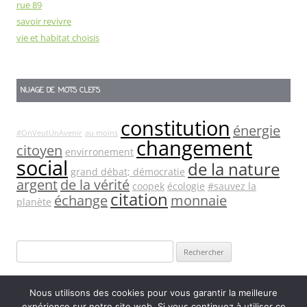
rue 89
savoir revivre
vie et habitat choisis
NUAGE DE MOTS CLEFS
constitution
énergie
#OnVeutUnAvenir
au moins
changement
citoyen
envirronement
social
de la nature
grand débat; démocratie
argent
de la vérité
coopek
écologie
#sauvez la
citation
échange
monnaie
planète
Rechercher :
Nous utilisons des cookies pour vous garantir la meilleure
expérience sur notre site web. Si vous continuez à utiliser ce