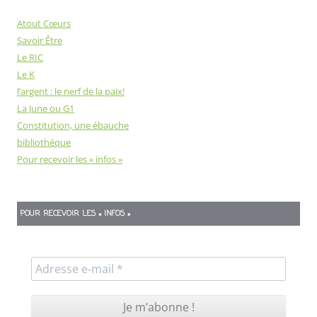
Atout Cœurs
Savoir Être
Le RIC
Le K
l’argent : le nerf de la paix!
La June ou G1
Constitution, une ébauche
bibliothéque
Pour recevoir les « infos »
POUR RECEVOIR LES « INFOS »