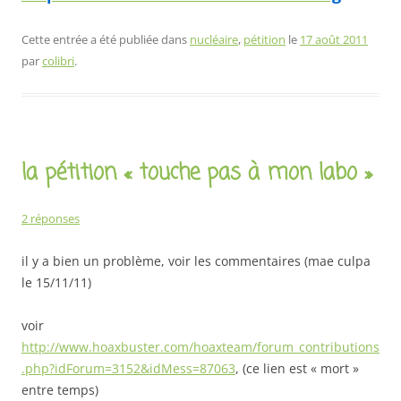
Cette entrée a été publiée dans
nucléaire
,
pétition
le
17 août 2011
par
colibri
.
la pétition « touche pas à mon labo »
2 réponses
il y a bien un problème, voir les commentaires (mae culpa
le 15/11/11)
voir
http://www.hoaxbuster.com/hoaxteam/forum_contributions
.php?idForum=3152&idMess=87063
, (ce lien est « mort »
entre temps)