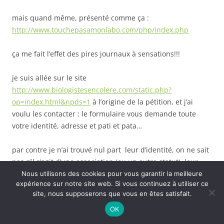
mais quand même, présenté comme ça :
http://www.touchepasamonlabo.com/php/index.php
ça me fait l’effet des pires journaux à sensations!!!
je suis allée sur le site
http://www.biologistesencolere.com/static.php?
op=index.html&npds=1
à l’origine de la pétition, et j’ai
voulu les contacter : le formulaire vous demande toute
votre identité, adresse et pati et pata…
par contre je n’ai trouvé nul part leur d’identité, on ne sait
pas s’il s’agit d’une association (ou un autre statut), leur
siège social, leur membres…
Nous utilisons des cookies pour vous garantir la meilleure
expérience sur notre site web. Si vous continuez à utiliser ce
site, nous supposerons que vous en êtes satisfait.
je trouve ça trop bizarre, et dans le doute….
OK