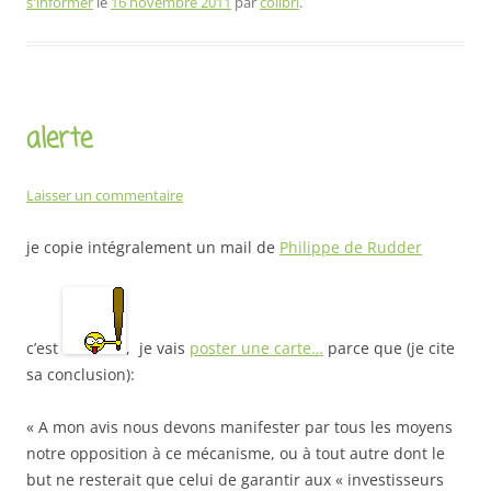
s'informer
le
16 novembre 2011
par
colibri
.
alerte
Laisser un commentaire
je copie intégralement un mail de
Philippe de Rudder
c’est
, je vais
poster une carte…
parce que (je cite
sa conclusion):
« A mon avis nous devons manifester par tous les moyens
notre opposition à ce mécanisme, ou à tout autre dont le
but ne resterait que celui de garantir aux « investisseurs