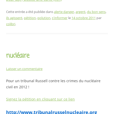
Cette entrée a été publiée dans
alerte danger
,
argent
,
du bon sens
,
ils agissent
,
pétition
,
polution
,
s'informer
le
14 octobre 2011
par
colibri
.
nucléaire
Laisser un commentaire
Pour un tribunal Russell contre les crimes du nucléaire
civil en 2012 !
Signez la pétition en cliquant sur ce lien
http://www.tribunalrusselnucleaire.org