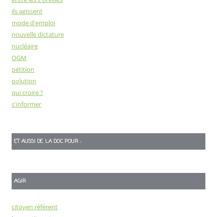
ils agissent
mode d'emploi
nouvelle dictature
nucléaire
OGM
pétition
polution
qui croire ?
s'informer
ET AUSSI DE LA DOC POUR :
AGIR
citoyen référent