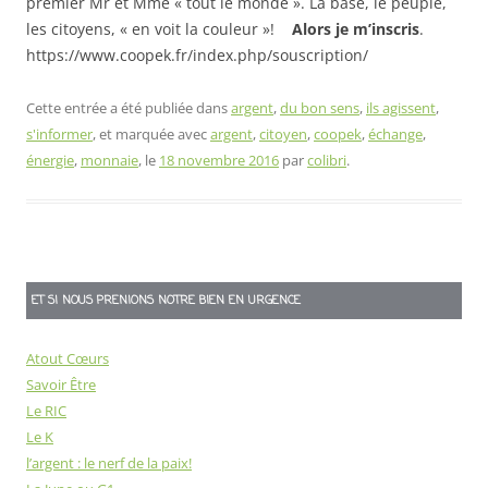
premier Mr et Mme « tout le monde ». La base, le peuple,
les citoyens, « en voit la couleur »!
Alors je m’inscris
.
https://www.coopek.fr/index.php/souscription/
Cette entrée a été publiée dans
argent
,
du bon sens
,
ils agissent
,
s'informer
, et marquée avec
argent
,
citoyen
,
coopek
,
échange
,
énergie
,
monnaie
, le
18 novembre 2016
par
colibri
.
ET SI NOUS PRENIONS NOTRE BIEN EN URGENCE
Atout Cœurs
Savoir Être
Le RIC
Le K
l’argent : le nerf de la paix!