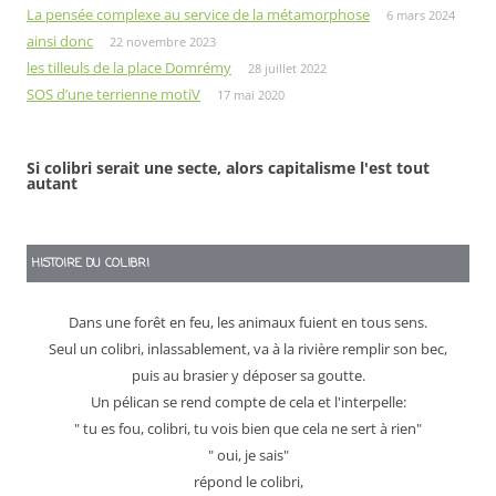
La pensée complexe au service de la métamorphose
6 mars 2024
ainsi donc
22 novembre 2023
les tilleuls de la place Domrémy
28 juillet 2022
SOS d’une terrienne motiV
17 mai 2020
Si colibri serait une secte, alors capitalisme l'est tout
autant
HISTOIRE DU COLIBRI
Dans une forêt en feu, les animaux fuient en tous sens.
Seul un colibri, inlassablement, va à la rivière remplir son bec,
puis au brasier y déposer sa goutte.
Un pélican se rend compte de cela et l'interpelle:
" tu es fou, colibri, tu vois bien que cela ne sert à rien"
" oui, je sais"
répond le colibri,