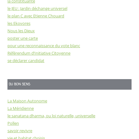
la constituante
le JEU : Jardin déchange universel
le plan C avec Etienne Chouard
les Ekovores
Nous les Dieux
poster une carte
pour une reconnaissance du vote blanc
Référendum d’Initiative Citoyenne
se déclarer candidat
DU BON SENS
La Maison Autonome
La Méridienne
le sanatana dharma, ou loi naturelle, universelle
Pollen
savoir revivre
vie et habitat choisis