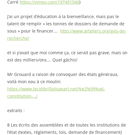
Carré
https://vimeo.com/197491940
)
J’ai un projet d’éducation à la bienveillance, mais pas le
talent de remplir « les tonnes de dossiers de demande de
sous » pour le fin
ancer….
http://www.arteliers.org/avis-de-
recherche/
et si y’avait que moi comme ça, ce serait pas grave, mais on
est des milliers/ons…. Quel gâchis!
Mr Grouard a raison de convoquer des états généraux,
voilà mon eau à ce moulin:
https://www.lecolibrifaitsapart.net/%e2%99%a6-
constitution-…/
extraits :
8 Les écrits des assemblées et de toutes les institutions de
l’état (textes, règlements, lois, demande de financement)