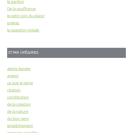
le pardon
De la souffrance
le petit coin du plaisir
priéres
la question initiale
ET PAR CATÉGORIES
alerte danger
argent
ce que je séme
citation
constitution
de la création
de la nature
du bon sens
empêchement
entre les z'oreilles