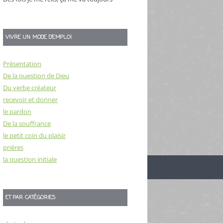
VIVRE UN MODE D’EMPLOI
Présentation
De la question de Dieu
Du verbe créateur
recevoir et donner
le pardon
De la souffrance
le petit coin du plaisir
priéres
la question initiale
ET PAR CATÉGORIES