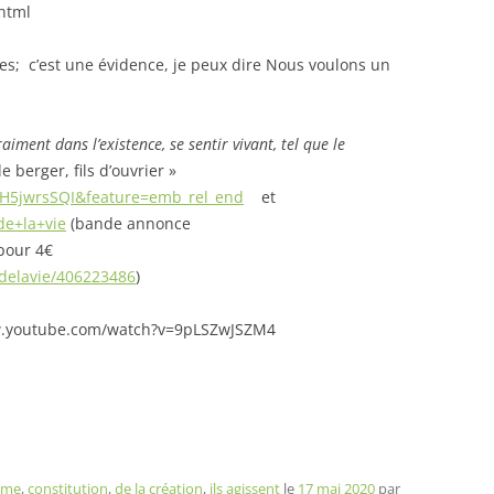
.html
unes; c’est une évidence, je peux dire Nous voulons un
iment dans l’existence, se sentir vivant, tel que le
de berger, fils d’ouvrier »
oH5jwrsSQI&feature=emb_rel_end
et
de+la+vie
(bande annonce
 pour 4€
delavie/406223486
)
w.youtube.com/watch?v=9pLSZwJSZM4
séme
,
constitution
,
de la création
,
ils agissent
le
17 mai 2020
par