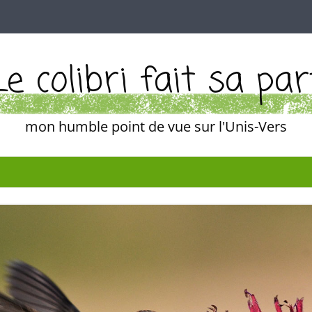
Le colibri fait sa par
mon humble point de vue sur l'Unis-Vers