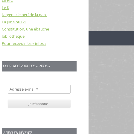
Le RIC
Le K
l’argent : le nerf de la paix!
La June ou G1
Constitution, une ébauche
bibliothéque
Pour recevoir les « infos »
POUR RECEVOIR LES « INFOS »
ARTICLES RÉCENTS