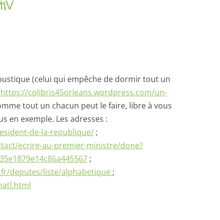
tiV
oustique (celui qui empêche de dormir tout un
r
https://colibris45orleans.wordpress.com/un-
comme tout un chacun peut le faire, libre à vous
us en exemple. Les adresses :
resident-de-la-republique/
;
tact/ecrire-au-premier-ministre/done?
735e1879e14c86a445567
;
fr/deputes/liste/alphabetique
;
natl.html