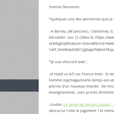
Yvonne Daroussin
*quelques une des personnes que je d
-A Barrau, JM Jancovici, I Delannoy, G
Derudder -Les 12 citées là :https://
sEAIKgbQ&feature=share&fbclid=IwA
1aFF_VmtW4yOdKCrjg0xgUFAJknhFEq
*Je suis d’accord avec :
-N Hulot ce 6/5 sur France Inter; le 
homme.org/magazine/le-temps-est-ve
pierres d’un nouveau monde; de rendre
enseignements, sans procès d’intenti
-Lindon
Un appel de Vincent Lindon :
obscurcie t-elle le jugement ? et mêm