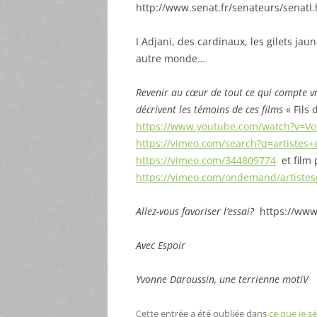
http://www.senat.fr/senateurs/senatl
I Adjani, des cardinaux, les gilets ja
autre monde…
Revenir au cœur de tout ce qui compte vra
décrivent les témoins de ces films
« Fils 
https://www.youtube.com/watch?v=V
https://vimeo.com/search?q=artistes+
https://vimeo.com/344809774
et film
https://vimeo.com/ondemand/artistes
Allez-vous favoriser l’essai?
https://ww
Avec Espoir
Yvonne Daroussin, une terrienne motiV
Cette entrée a été publiée dans
ce que je 