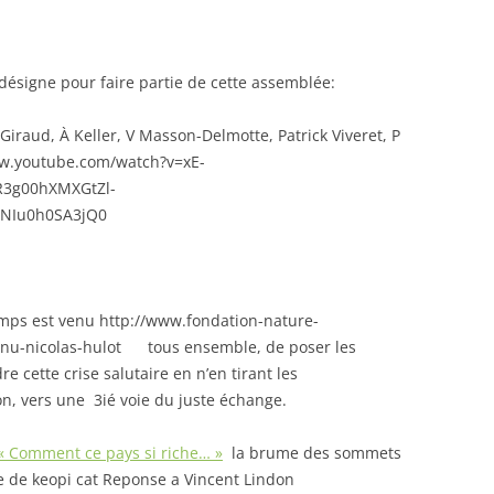
ésigne pour faire partie de cette assemblée:
 Giraud, À Keller, V Masson-Delmotte, Patrick Viveret, P
www.youtube.com/watch?v=xE-
R3g00hXMXGtZl-
aNIu0h0SA3jQ0
temps est venu http://www.fondation-nature-
nu-nicolas-hulot tous ensemble, de poser les
 cette crise salutaire en n’en tirant les
on, vers une 3ié voie du juste échange.
 « Comment ce pays si riche… »
la brume des sommets
e de keopi cat Reponse a Vincent Lindon