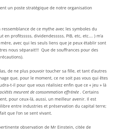
pent un poste stratégique de notre organisation
a ressemblance de ce mythe avec les symboles du
t en profitsssss, dividendesssss, PIB, etc, etc…. ) m’a
mère, avec qui les seuls liens que je peux établir sont
ètres nous séparait!!! Que de souffrances pour des
précautions).
s, de ne plus pouvoir toucher sa fille, et tant d’autres
mage que, pour le moment, ce ne soit pas vous qui êtes
dra-t-il pour que vous réalisiez enfin que ce « jeu » là
ociétés meurent de consommation effrénée .
Certains
nt, pour ceux-là, aussi, un meilleur avenir. Il est
ibre entre industries et préservation du capital terre;
fait que l’on se sent vivant.
pertinente observation de Mr Einstein, citée de