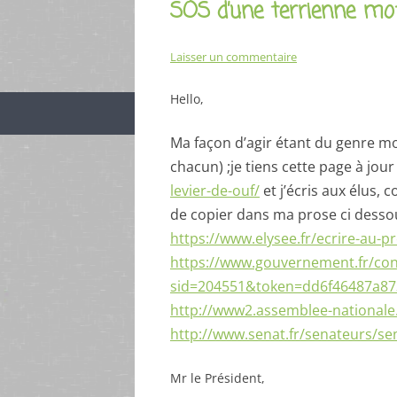
SOS d’une terrienne mo
Laisser un commentaire
Hello,
Ma façon d’agir étant du genre m
chacun) ;je tiens cette page à jou
levier-de-ouf/
et j’écris aux élus, 
de copier dans ma prose ci desso
https://www.elysee.fr/ecrire-au-p
https://www.gouvernement.fr/con
sid=204551&token=dd6f46487a8
http://www2.assemblee-nationale.
http://www.senat.fr/senateurs/se
Mr le Président,