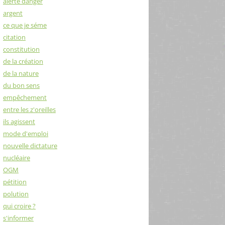
alerte danger
argent
ce que je séme
citation
constitution
de la création
de la nature
du bon sens
empêchement
entre les z'oreilles
ils agissent
mode d'emploi
nouvelle dictature
nucléaire
OGM
pétition
polution
qui croire ?
s'informer