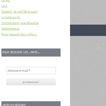
Le RIC
Le K
l’argent : le nerf de la paix!
La June ou G1
Constitution, une ébauche
bibliothéque
Pour recevoir les « infos »
POUR RECEVOIR LES « INFOS »
ARTICLES RÉCENTS