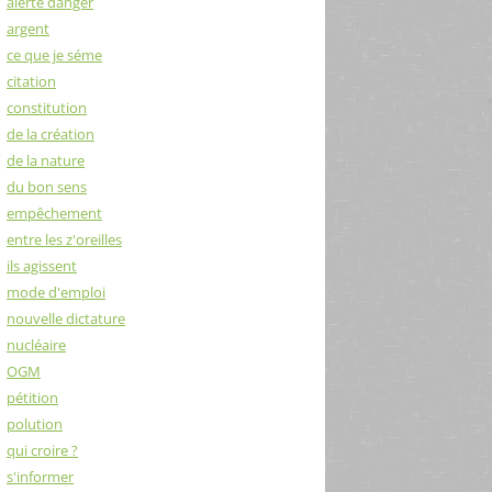
alerte danger
argent
ce que je séme
citation
constitution
de la création
de la nature
du bon sens
empêchement
entre les z'oreilles
ils agissent
mode d'emploi
nouvelle dictature
nucléaire
OGM
pétition
polution
qui croire ?
s'informer