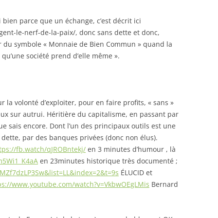
i bien parce que un échange, c’est décrit ici
gent-le-nerf-de-la-paix/, donc sans dette et donc,
ur du symbole « Monnaie de Bien Commun » quand la
 qu’une société prend d’elle même ».
la volonté d’exploiter, pour en faire profits, « sans »
ux sur autrui. Héritière du capitalisme, en passant par
ue sais encore. Dont l’un des principaux outils est une
ette, par des banques privées (donc non élus).
tps://fb.watch/qJROBntekj/
en 3 minutes d’humour , là
nm5Wi1_K4aA
en 23minutes historique très documenté ;
=MZf7dzLP3Sw&list=LL&index=2&t=9s
ÉLUCID et
ps://www.youtube.com/watch?v=VkbwOEgLMis
Bernard