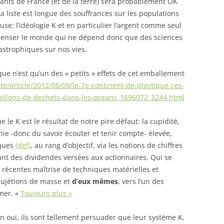
ants de France (et de la terre) sera probablement OK
La liste est longue des souffrances sur les populations
ause: l’idéologie K et en particulier l’argent comme seul
penser le monde qui ne dépend donc que des sciences
astrophiques sur nos vies.
que n’est qu’un des « petits » effets de cet emballement
e/article/2012/05/09/le-7e-continent-de-plastique-ces-
billons-de-dechets-dans-les-oceans_1696072_3244.html
e le K est le résultat de notre pire défaut: la cupidité,
e -donc du savoir écouter et tenir compte- élevée,
rques
(def)
, au rang d’objectif, via les notions de chiffres
tant des dividendes versées aux actionnaires. Qui se
récentes maîtrise de techniques matérielles et
sujétions de masse et
d’eux mêmes
, vers l’un des
mer. «
Toujours plus »
 oui, ils sont tellement persuader que leur système K,