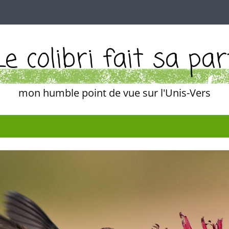
Le colibri fait sa par
mon humble point de vue sur l'Unis-Vers