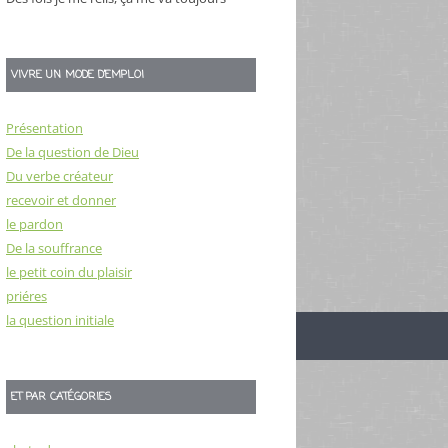
VIVRE UN MODE D’EMPLOI
Présentation
De la question de Dieu
Du verbe créateur
recevoir et donner
le pardon
De la souffrance
le petit coin du plaisir
priéres
la question initiale
ET PAR CATÉGORIES