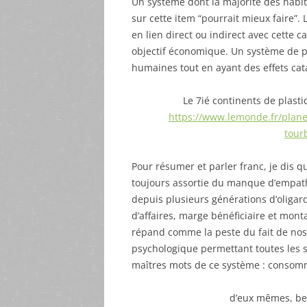
Un système dont la majorité des habit
sur cette item “pourrait mieux faire”. 
en lien direct ou indirect avec cette c
objectif économique. Un système de 
humaines tout en ayant des effets cat
Le 7ié continents de plasti
https://www.lemonde.fr/planet
tour
Pour résumer et parler franc, je dis qu
toujours assortie du manque d’empathi
depuis plusieurs générations d’oliga
d’affaires, marge bénéficiaire et mon
répand comme la peste du fait de nos 
psychologique permettant toutes les 
maîtres mots de ce système : consom
d’eux mêmes, ben