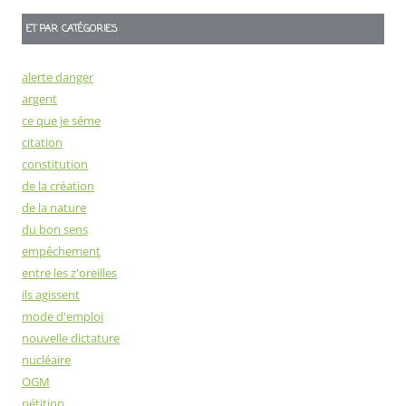
ET PAR CATÉGORIES
alerte danger
argent
ce que je séme
citation
constitution
de la création
de la nature
du bon sens
empêchement
entre les z'oreilles
ils agissent
mode d'emploi
nouvelle dictature
nucléaire
OGM
pétition