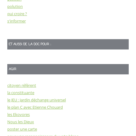
polution
qui croire ?
s'informer
ET AUSSI DE LA DOC POUR :
AGIR
citoyen référent
la constituante
le JEU : Jardin déchange universel
le plan C avec Etienne Chouard
les Ekovores
Nous les Dieux
poster une carte