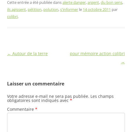
Cette entrée a été publiée dans
alerte danger
,
argent
,
du bon sens
,
ils agissent
,
pétition
,
polution
,
s'informer
le
14 octobre 2011
par
colibri
.
Navigation
←
Autour de la terre
pour mémoire action colibri
des
→
articles
Laisser un commentaire
Votre adresse e-mail ne sera pas publiée.
Les champs
obligatoires sont indiqués avec
*
Commentaire
*