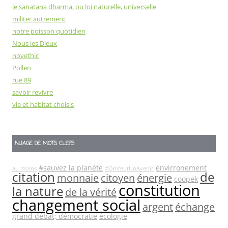
le sanatana dharma, ou loi naturelle, universelle
militer autrement
notre poisson quotidien
Nous les Dieux
novethic
Pollen
rue 89
savoir revivre
vie et habitat choisis
NUAGE DE MOTS CLEFS
#sauvez la planète
envirronement
au moins
#OnVeutUnAvenir
citation
de
monnaie
citoyen
énergie
coopek
constitution
la nature
de la vérité
changement social
argent
échange
grand débat; démocratie
écologie