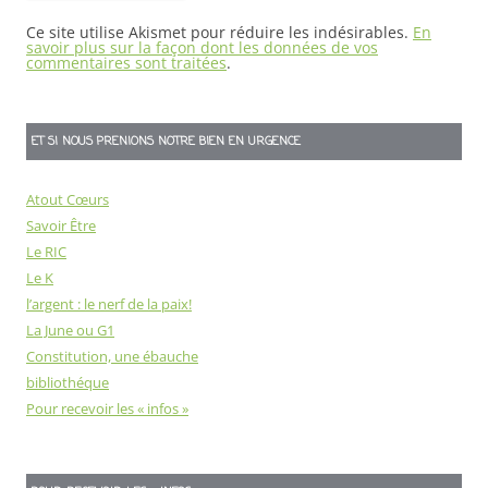
Ce site utilise Akismet pour réduire les indésirables.
En
savoir plus sur la façon dont les données de vos
commentaires sont traitées
.
ET SI NOUS PRENIONS NOTRE BIEN EN URGENCE
Atout Cœurs
Savoir Être
Le RIC
Le K
l’argent : le nerf de la paix!
La June ou G1
Constitution, une ébauche
bibliothéque
Pour recevoir les « infos »