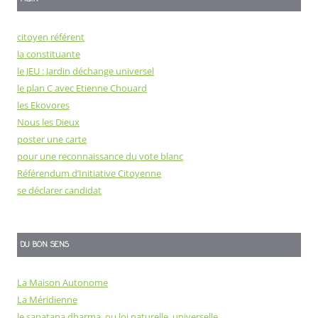
citoyen référent
la constituante
le JEU : Jardin déchange universel
le plan C avec Etienne Chouard
les Ekovores
Nous les Dieux
poster une carte
pour une reconnaissance du vote blanc
Référendum d’Initiative Citoyenne
se déclarer candidat
DU BON SENS
La Maison Autonome
La Méridienne
le sanatana dharma, ou loi naturelle, universelle