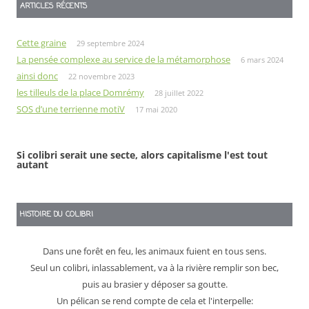
ARTICLES RÉCENTS
Cette graine
29 septembre 2024
La pensée complexe au service de la métamorphose
6 mars 2024
ainsi donc
22 novembre 2023
les tilleuls de la place Domrémy
28 juillet 2022
SOS d’une terrienne motiV
17 mai 2020
Si colibri serait une secte, alors capitalisme l'est tout
autant
HISTOIRE DU COLIBRI
Dans une forêt en feu, les animaux fuient en tous sens.
Seul un colibri, inlassablement, va à la rivière remplir son bec,
puis au brasier y déposer sa goutte.
Un pélican se rend compte de cela et l'interpelle: