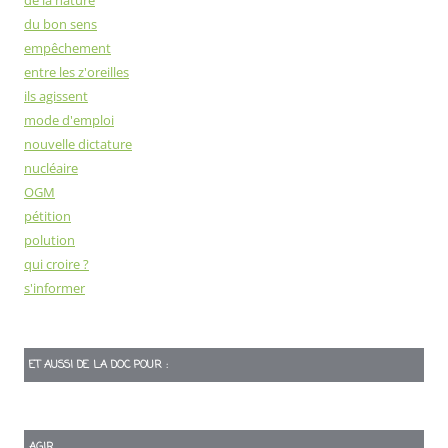
de la nature
du bon sens
empêchement
entre les z'oreilles
ils agissent
mode d'emploi
nouvelle dictature
nucléaire
OGM
pétition
polution
qui croire ?
s'informer
ET AUSSI DE LA DOC POUR :
AGIR