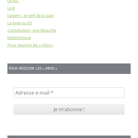
Le RIC
Le K
l’argent : le nerf de la paix!
La June ou G1
Constitution, une ébauche
bibliothéque
Pour recevoir les « infos »
POUR RECEVOIR LES « INFOS »