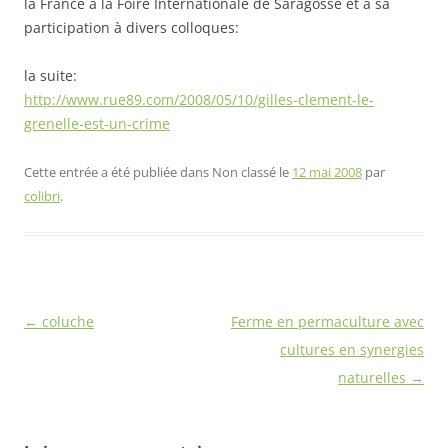
la France à la Foire Internationale de Saragosse et à sa
participation à divers colloques:
la suite:
http://www.rue89.com/2008/05/10/gilles-clement-le-
grenelle-est-un-crime
Cette entrée a été publiée dans Non classé le
12 mai 2008
par
colibri
.
Navigation
←
coluche
Ferme en permaculture avec
des
cultures en synergies
articles
naturelles
→