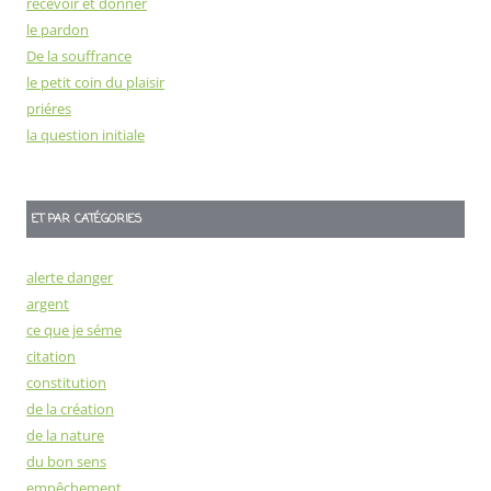
recevoir et donner
le pardon
De la souffrance
le petit coin du plaisir
priéres
la question initiale
ET PAR CATÉGORIES
alerte danger
argent
ce que je séme
citation
constitution
de la création
de la nature
du bon sens
empêchement