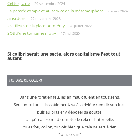
Cette graine
29 septembre 2024
La pensée complexe au service de la métamorphose
6 mars 2024
ainsi donc
22 novembre 2023
les tilleuls de la place Domrémy
28 juillet 2022
SOS d’une terrienne motiV
17 mai 2020
Si colibri serait une secte, alors capitalisme l'est tout
autant
HISTOIRE DU COLIBRI
Dans une forêt en feu, les animaux fuient en tous sens.
Seul un colibri, inlassablement, va à la rivière remplir son bec,
puis au brasier y déposer sa goutte.
Un pélican se rend compte de cela et l'interpelle:
" tu es fou, colibri, tu vois bien que cela ne sert à rien"
" oui, je sais"