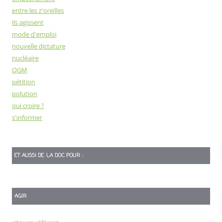
entre les z'oreilles
ils agissent
mode d'emploi
nouvelle dictature
nucléaire
OGM
pétition
polution
qui croire ?
s'informer
ET AUSSI DE LA DOC POUR :
AGIR