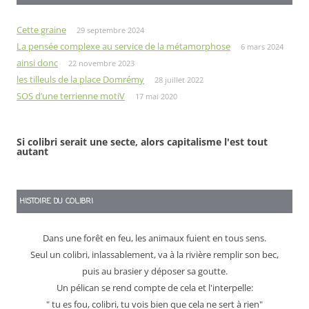
Cette graine
29 septembre 2024
La pensée complexe au service de la métamorphose
6 mars 2024
ainsi donc
22 novembre 2023
les tilleuls de la place Domrémy
28 juillet 2022
SOS d’une terrienne motiV
17 mai 2020
Si colibri serait une secte, alors capitalisme l'est tout
autant
HISTOIRE DU COLIBRI
Dans une forêt en feu, les animaux fuient en tous sens.
Seul un colibri, inlassablement, va à la rivière remplir son bec,
puis au brasier y déposer sa goutte.
Un pélican se rend compte de cela et l'interpelle:
" tu es fou, colibri, tu vois bien que cela ne sert à rien"