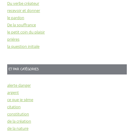
Du verbe créateur
recevoir et donner
le pardon
De la souffrance
le petit coin du plaisir
priéres
la question initiale
ET PAR CATÉGORIES
alerte danger
argent
ce que je séme
citation
constitution
de la création
de la nature