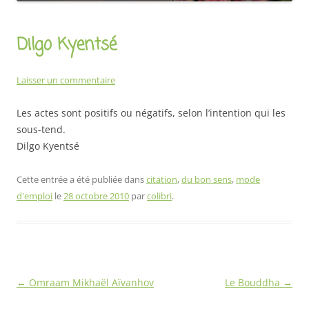
Dilgo Kyentsé
Laisser un commentaire
Les actes sont positifs ou négatifs, selon l’intention qui les
sous-tend.
Dilgo Kyentsé
Cette entrée a été publiée dans
citation
,
du bon sens
,
mode
d'emploi
le
28 octobre 2010
par
colibri
.
Navigation
←
Omraam Mikhaël Aïvanhov
Le Bouddha
→
des