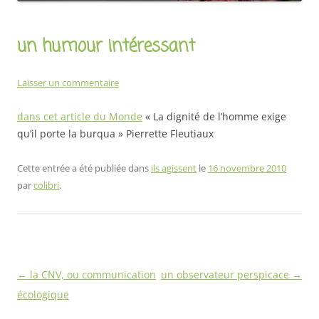
un humour intéressant
Laisser un commentaire
dans cet article du Monde
« La dignité de l’homme exige
qu’il porte la burqua » Pierrette Fleutiaux
Cette entrée a été publiée dans
ils agissent
le
16 novembre 2010
par
colibri
.
Navigation
←
la CNV, ou communication
un observateur perspicace
→
des
écologique
articles