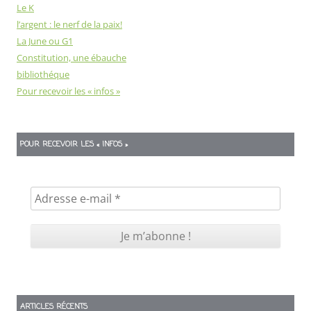
Le K
l’argent : le nerf de la paix!
La June ou G1
Constitution, une ébauche
bibliothéque
Pour recevoir les « infos »
POUR RECEVOIR LES « INFOS »
ARTICLES RÉCENTS