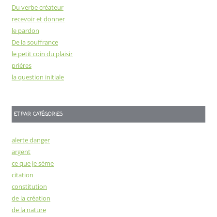
Du verbe créateur
recevoir et donner
le pardon
De la souffrance
le petit coin du plaisir
priéres
la question initiale
ET PAR CATÉGORIES
alerte danger
argent
ce que je séme
citation
constitution
de la création
de la nature