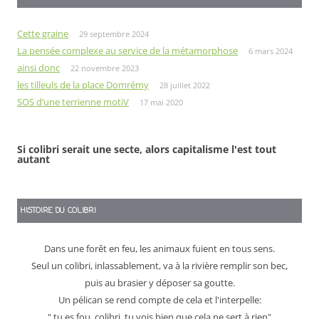
Cette graine
29 septembre 2024
La pensée complexe au service de la métamorphose
6 mars 2024
ainsi donc
22 novembre 2023
les tilleuls de la place Domrémy
28 juillet 2022
SOS d’une terrienne motiV
17 mai 2020
Si colibri serait une secte, alors capitalisme l'est tout
autant
HISTOIRE DU COLIBRI
Dans une forêt en feu, les animaux fuient en tous sens.
Seul un colibri, inlassablement, va à la rivière remplir son bec,
puis au brasier y déposer sa goutte.
Un pélican se rend compte de cela et l'interpelle:
" tu es fou, colibri, tu vois bien que cela ne sert à rien"