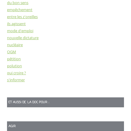
du bon sens
empêchement
entre les z'oreilles
ils agissent
mode d'emploi
nouvelle dictature
nucléaire
OGM
pétition
polution
qui croire ?
s'informer
ET AUSSI DE LA DOC POUR :
AGIR