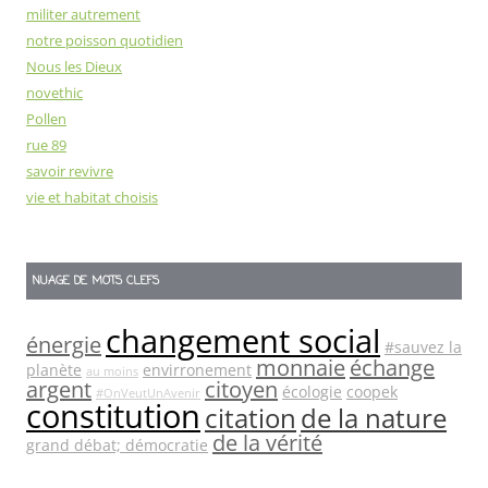
militer autrement
notre poisson quotidien
Nous les Dieux
novethic
Pollen
rue 89
savoir revivre
vie et habitat choisis
NUAGE DE MOTS CLEFS
changement social
énergie
#sauvez la
monnaie
échange
planète
envirronement
au moins
argent
citoyen
écologie
coopek
#OnVeutUnAvenir
constitution
citation
de la nature
de la vérité
grand débat; démocratie