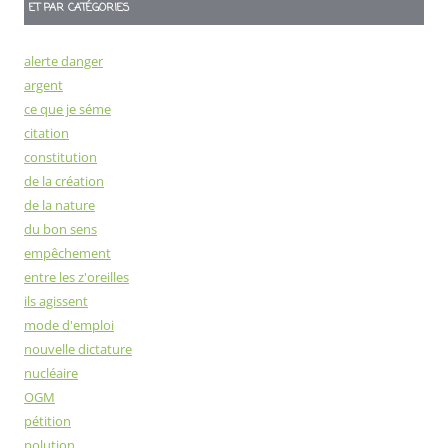
ET PAR CATÉGORIES
alerte danger
argent
ce que je séme
citation
constitution
de la création
de la nature
du bon sens
empêchement
entre les z'oreilles
ils agissent
mode d'emploi
nouvelle dictature
nucléaire
OGM
pétition
polution