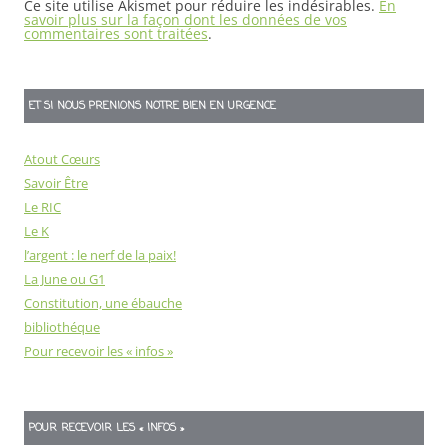
Ce site utilise Akismet pour réduire les indésirables.
En
savoir plus sur la façon dont les données de vos
commentaires sont traitées
.
ET SI NOUS PRENIONS NOTRE BIEN EN URGENCE
Atout Cœurs
Savoir Être
Le RIC
Le K
l’argent : le nerf de la paix!
La June ou G1
Constitution, une ébauche
bibliothéque
Pour recevoir les « infos »
POUR RECEVOIR LES « INFOS »