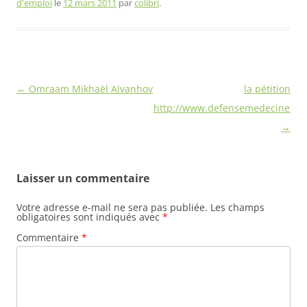
d'emploi
le
12 mars 2011
par
colibri
.
Navigation
←
Omraam Mikhaël Aïvanhov
la pétition
des
http://www.defensemedecinenatu
articles
→
Laisser un commentaire
Votre adresse e-mail ne sera pas publiée.
Les champs
obligatoires sont indiqués avec
*
Commentaire
*