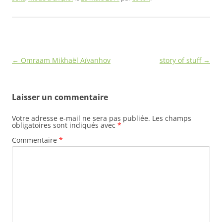
Navigation
←
Omraam Mikhaël Aïvanhov
story of stuff
→
des
articles
Laisser un commentaire
Votre adresse e-mail ne sera pas publiée.
Les champs
obligatoires sont indiqués avec
*
Commentaire
*