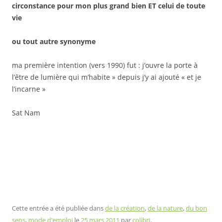
circonstance pour mon plus grand bien ET celui de toute
vie
ou tout autre synonyme
ma première intention (vers 1990) fut : j’ouvre la porte à
l’être de lumière qui m’habite » depuis j’y ai ajouté « et je
l’incarne »
Sat Nam
Cette entrée a été publiée dans
de la création
,
de la nature
,
du bon
sens
,
mode d'emploi
le
25 mars 2011
par
colibri
.