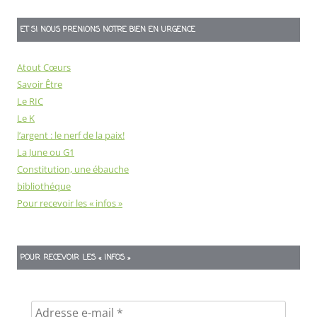
ET SI NOUS PRENIONS NOTRE BIEN EN URGENCE
Atout Cœurs
Savoir Être
Le RIC
Le K
l’argent : le nerf de la paix!
La June ou G1
Constitution, une ébauche
bibliothéque
Pour recevoir les « infos »
POUR RECEVOIR LES « INFOS »