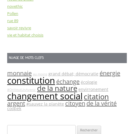
novethic
Pollen
rue 89
savoir revivre
vie et habitat choisis
NUAGE DE MOTS CLEFS
monnaie
énergie
grand débat; démocratie
au moins
constitution
échange
écologie
de la nature
envirronement
#OnVeutUnAvenir
changement social
citation
argent
citoyen
de la vérité
#sauvez la planète
coopek
Rechercher :