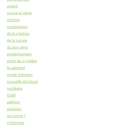
argent
ce que je séme
citation
constitution
de la création
de la nature
du bon sens
empêchement
entre les z'oreilles
ils agissent
mode d'emploi
nouvelle dictature
nucléaire
OGM
pétition
polution
qui croire ?
s'informer