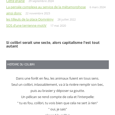
Cette graine
29 septembre 2024
La pensée complexe au service de la métamorphose
6 mars 2024
ainsi donc
22 novembre 2023
les tilleuls de la place Domrémy
28 juillet 2022
SOS d’une terrienne motiV
17 mai 2020
Si colibri serait une secte, alors capitalisme l'est tout
autant
HISTOIRE DU COLIBRI
Dans une forêt en feu, les animaux fuient en tous sens.
Seul un colibri, inlassablement, va à la rivière remplir son bec,
puis au brasier y déposer sa goutte.
Un pélican se rend compte de cela et l'interpelle:
" tu es fou, colibri, tu vois bien que cela ne sert à rien"
" oui, je sais"