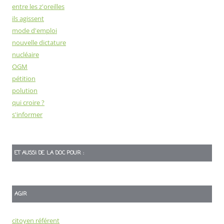
entre les z'oreilles
ils agissent
mode d'emploi
nouvelle dictature
nucléaire
OGM
pétition
polution
qui croire ?
s'informer
ET AUSSI DE LA DOC POUR :
AGIR
citoyen référent