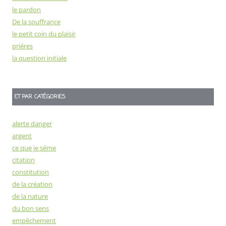
le pardon
De la souffrance
le petit coin du plaisir
priéres
la question initiale
ET PAR CATÉGORIES
alerte danger
argent
ce que je séme
citation
constitution
de la création
de la nature
du bon sens
empêchement