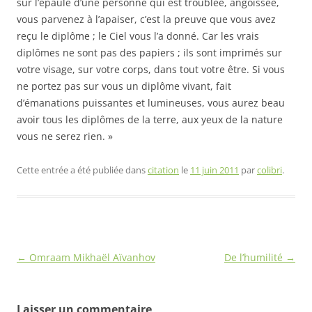
sur l’épaule d’une personne qui est troublée, angoissée,
vous parvenez à l’apaiser, c’est la preuve que vous avez
reçu le diplôme ; le Ciel vous l’a donné. Car les vrais
diplômes ne sont pas des papiers ; ils sont imprimés sur
votre visage, sur votre corps, dans tout votre être. Si vous
ne portez pas sur vous un diplôme vivant, fait
d’émanations puissantes et lumineuses, vous aurez beau
avoir tous les diplômes de la terre, aux yeux de la nature
vous ne serez rien. »
Cette entrée a été publiée dans
citation
le
11 juin 2011
par
colibri
.
Navigation
←
Omraam Mikhaël Aïvanhov
De l’humilité
→
des
articles
Laisser un commentaire