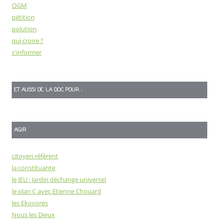
OGM
pétition
polution
qui croire ?
s'informer
ET AUSSI DE LA DOC POUR :
AGIR
citoyen référent
la constituante
le JEU : Jardin déchange universel
le plan C avec Etienne Chouard
les Ekovores
Nous les Dieux