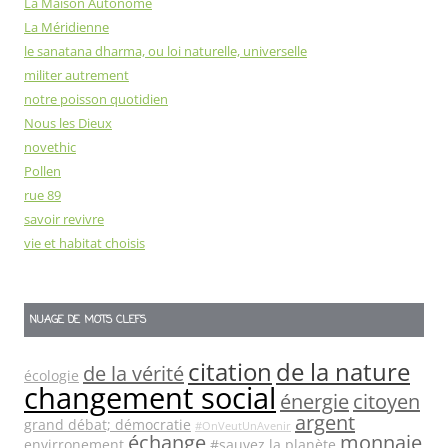
La Maison Autonome
La Méridienne
le sanatana dharma, ou loi naturelle, universelle
militer autrement
notre poisson quotidien
Nous les Dieux
novethic
Pollen
rue 89
savoir revivre
vie et habitat choisis
NUAGE DE MOTS CLEFS
citation
de la nature
de la vérité
écologie
changement social
énergie
citoyen
argent
grand débat; démocratie
#OnVeutUnAvenir
échange
monnaie
envirronement
#sauvez la planète