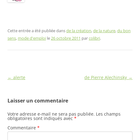
Cette entrée a été publiée dans
de la création
,
de la nature
,
du bon
sens
,
mode d'emploi
le
26 octobre 2011
par
colibri
.
Navigation
←
alerte
de Pierre Alechinsky
→
des
articles
Laisser un commentaire
Votre adresse e-mail ne sera pas publiée.
Les champs
obligatoires sont indiqués avec
*
Commentaire
*