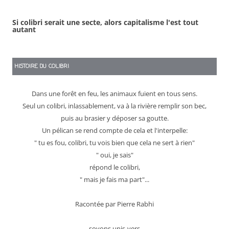
Si colibri serait une secte, alors capitalisme l'est tout
autant
HISTOIRE DU COLIBRI
Dans une forêt en feu, les animaux fuient en tous sens.
Seul un colibri, inlassablement, va à la rivière remplir son bec,
puis au brasier y déposer sa goutte.
Un pélican se rend compte de cela et l'interpelle:
" tu es fou, colibri, tu vois bien que cela ne sert à rien"
" oui, je sais"
répond le colibri,
" mais je fais ma part"...
Racontée par Pierre Rabhi
soyons unis-vers