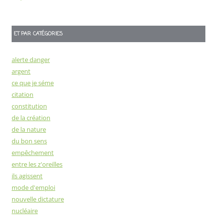
ET PAR CATÉGORIES
alerte danger
argent
ce que je séme
citation
constitution
de la création
de la nature
du bon sens
empêchement
entre les z'oreilles
ils agissent
mode d'emploi
nouvelle dictature
nucléaire