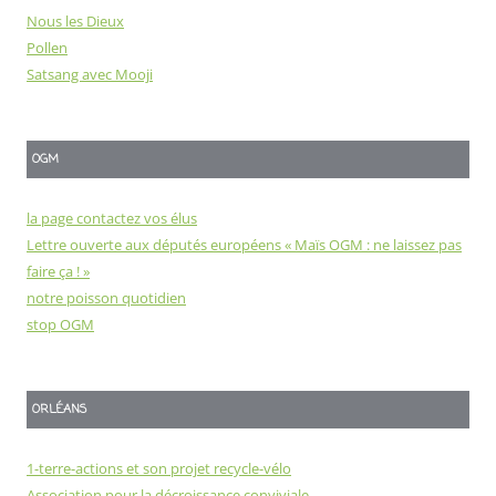
Nous les Dieux
Pollen
Satsang avec Mooji
OGM
la page contactez vos élus
Lettre ouverte aux députés européens « Maïs OGM : ne laissez pas
faire ça ! »
notre poisson quotidien
stop OGM
ORLÉANS
1-terre-actions et son projet recycle-vélo
Association pour la décroissance conviviale