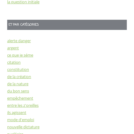
la question initiale
ET PAR CATÉGORIES
alerte danger
argent
ce que je séme
citation
constitution
de la création
de la nature
du bon sens
empêchement
entre les z'oreilles
ils agissent
mode d'emploi
nouvelle dictature
nucléaire