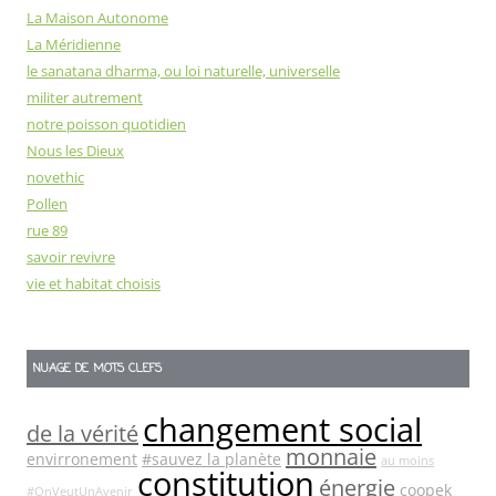
La Maison Autonome
La Méridienne
le sanatana dharma, ou loi naturelle, universelle
militer autrement
notre poisson quotidien
Nous les Dieux
novethic
Pollen
rue 89
savoir revivre
vie et habitat choisis
NUAGE DE MOTS CLEFS
changement social
de la vérité
monnaie
envirronement
#sauvez la planète
au moins
constitution
énergie
coopek
#OnVeutUnAvenir