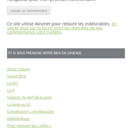
Ce site utilise Akismet pour réduire les indésirables.
En
savoir plus sur la façon dont les données de vos
commentaires sont traitées
.
ET SI NOUS PRENIONS NOTRE BIEN EN URGENCE
Atout Cœurs
Savoir Être
Le RIC
Le K
l’argent : le nerf de la paix!
La June ou G1
Constitution, une ébauche
bibliothéque
Pour recevoir les « infos »