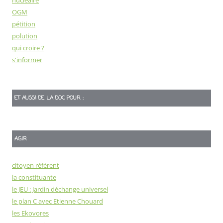
OGM
pétition
polution
qui croire ?
s'informer
ET AUSSI DE LA DOC POUR :
AGIR
citoyen référent
la constituante
le JEU : Jardin déchange universel
le plan C avec Etienne Chouard
les Ekovores