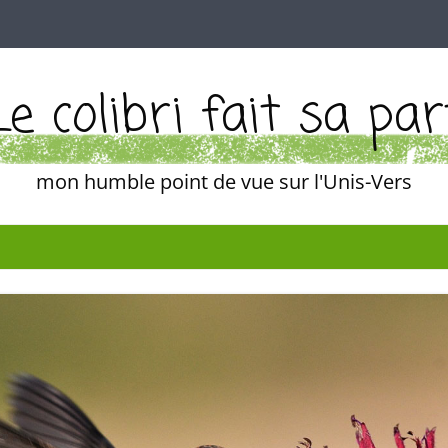
Le colibri fait sa par
mon humble point de vue sur l'Unis-Vers