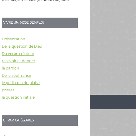
VIVRE UN MODE D’EMPLOI
Présentation
De la question de Dieu
Du verbe créateur
recevoir et donner
le pardon
De la souffrance
le petit coin du plaisir
priéres
la question initiale
ET PAR CATÉGORIES