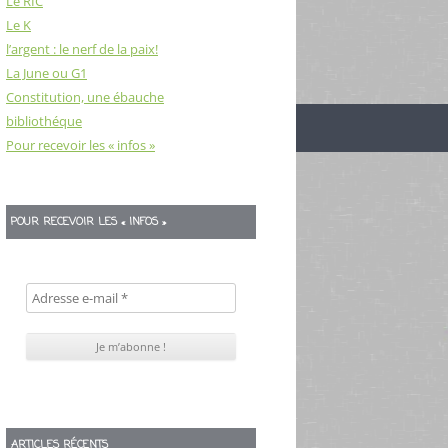
Le RIC
Le K
l’argent : le nerf de la paix!
La June ou G1
Constitution, une ébauche
bibliothéque
Pour recevoir les « infos »
POUR RECEVOIR LES « INFOS »
ARTICLES RÉCENTS