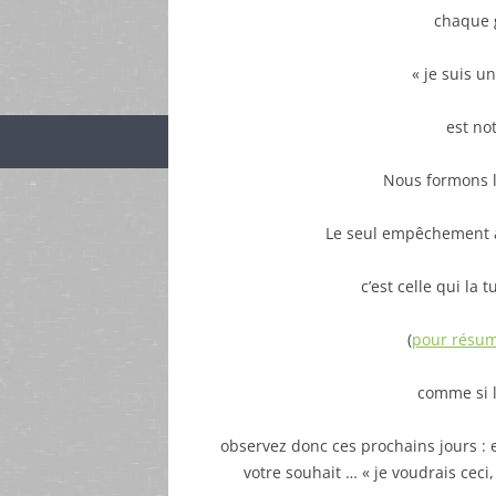
chaque g
« je suis u
est no
Nous formons l
Le seul empêchement à 
c’est celle qui la 
(
pour résume
comme si l
observez donc ces prochains jours : e
votre souhait … « je voudrais ceci