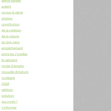
alerte danger
argent
ce que je séme
citation
constitution
de la création
de la nature
du bon sens
empêchement
entre les z'oreilles
ils agissent
mode d'emploi
nouvelle dictature
nucléaire
OGM
pétition
polution
qui croire ?
s'informer