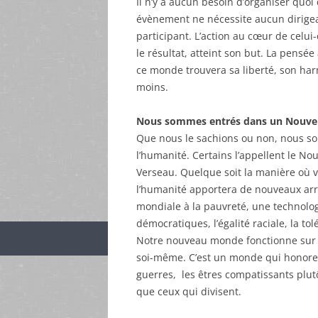
Il n’y a aucun besoin d’organiser quoi 
évènement ne nécessite aucun dirigean
participant. L’action au cœur de celui
le résultat, atteint son but. La pens
ce monde trouvera sa liberté, son har
moins.
Nous sommes entrés dans un Nouve
Que nous le sachions ou non, nous so
l’humanité. Certains l’appellent le Nouv
Verseau. Quelque soit la manière où v
l’humanité apportera de nouveaux ar
mondiale à la pauvreté, une technolo
démocratiques, l’égalité raciale, la to
Notre nouveau monde fonctionne sur la
soi-même. C’est un monde qui honore l
guerres, les êtres compatissants plutô
que ceux qui divisent.