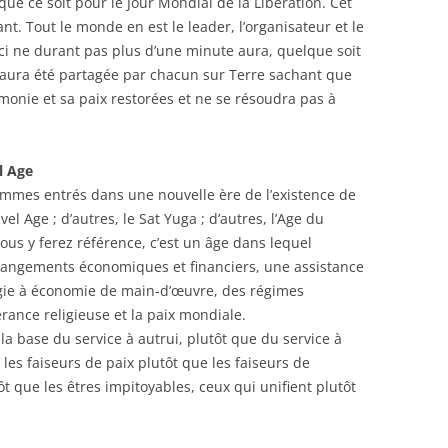
que ce soit pour le Jour Mondial de la Libération. Cet
t. Tout le monde en est le leader, l’organisateur et le
-ci ne durant pas plus d’une minute aura, quelque soit
ée aura été partagée par chacun sur Terre sachant que
monie et sa paix restorées et ne se résoudra pas à
l Age
mmes entrés dans une nouvelle ère de l’existence de
el Age ; d’autres, le Sat Yuga ; d’autres, l’Age du
ous y ferez référence, c’est un âge dans lequel
rangements économiques et financiers, une assistance
gie à économie de main-d’œuvre, des régimes
lérance religieuse et la paix mondiale.
 base du service à autrui, plutôt que du service à
es faiseurs de paix plutôt que les faiseurs de
t que les êtres impitoyables, ceux qui unifient plutôt