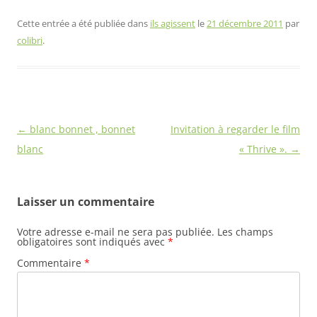
Cette entrée a été publiée dans
ils agissent
le
21 décembre 2011
par
colibri
.
Navigation
←
blanc bonnet , bonnet
Invitation à regarder le film
des
blanc
« Thrive ».
→
articles
Laisser un commentaire
Votre adresse e-mail ne sera pas publiée.
Les champs
obligatoires sont indiqués avec
*
Commentaire
*