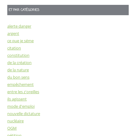
ET PAR CATÉGORIES
alerte danger
argent
ce que je séme
citation
constitution
de la création
de la nature
du bon sens
empêchement
entre les z'oreilles
ils agissent
mode d'emploi
nouvelle dictature
nucléaire
OGM
pétition