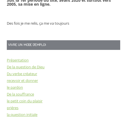
Suit la 1er période du site, avant 2020 et surtout vers
2005, sa mise en ligne.
Des fois je me relis, ça me va toujours
VIVRE UN MODE D’EMPLOI
Présentation
De la question de Dieu
Du verbe créateur
recevoir et donner
le pardon
De la souffrance
le petit coin du plaisir
priéres
la question initiale