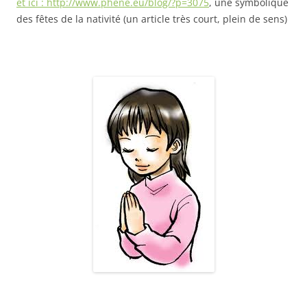
et ici : http://www.phene.eu/blog/?p=3075
, une symbolique
des fêtes de la nativité (un article très court, plein de sens)