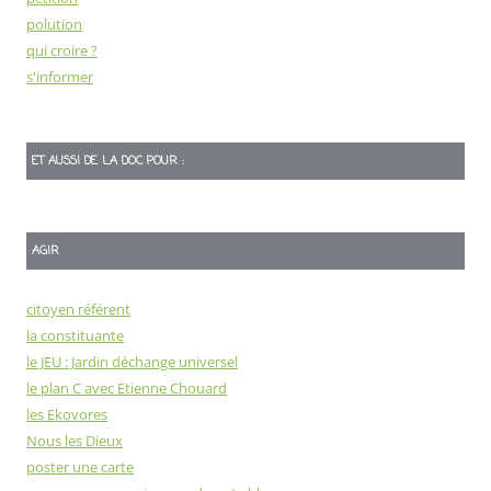
polution
qui croire ?
s'informer
ET AUSSI DE LA DOC POUR :
AGIR
citoyen référent
la constituante
le JEU : Jardin déchange universel
le plan C avec Etienne Chouard
les Ekovores
Nous les Dieux
poster une carte