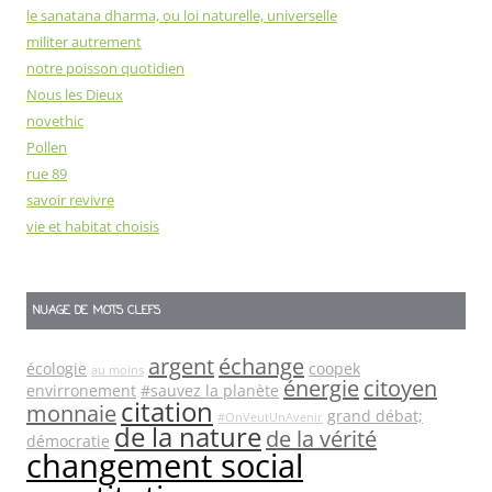
le sanatana dharma, ou loi naturelle, universelle
militer autrement
notre poisson quotidien
Nous les Dieux
novethic
Pollen
rue 89
savoir revivre
vie et habitat choisis
NUAGE DE MOTS CLEFS
argent
échange
écologie
coopek
au moins
énergie
citoyen
envirronement
#sauvez la planète
citation
monnaie
grand débat;
#OnVeutUnAvenir
de la nature
de la vérité
démocratie
changement social