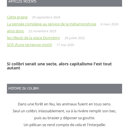
ARTICLES RÉCENTS
Cette graine
29 septembre 2024
La pensée complexe au service de la métamorphose
6 mars 2024
ainsi donc
22 novembre 2023
les tilleuls de la place Domrémy
28 juillet 2022
SOS d’une terrienne motiV
17 mai 2020
Si colibri serait une secte, alors capitalisme l'est tout
autant
HISTOIRE DU COLIBRI
Dans une forêt en feu, les animaux fuient en tous sens.
Seul un colibri, inlassablement, va à la rivière remplir son bec,
puis au brasier y déposer sa goutte.
Un pélican se rend compte de cela et l'interpelle: