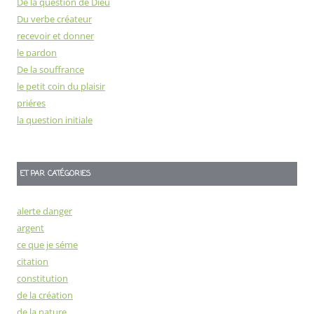
De la question de Dieu
Du verbe créateur
recevoir et donner
le pardon
De la souffrance
le petit coin du plaisir
priéres
la question initiale
ET PAR CATÉGORIES
alerte danger
argent
ce que je séme
citation
constitution
de la création
de la nature