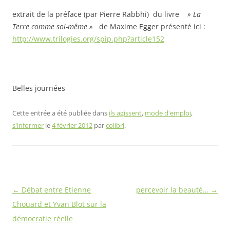
extrait de la préface (par Pierre Rabbhi) du livre
» La
Terre comme soi-même »
de Maxime Egger présenté ici :
http://www.trilogies.org/spip.php?article152
Belles journées
Cette entrée a été publiée dans
ils agissent
,
mode d'emploi
,
s'informer
le
4 février 2012
par
colibri
.
Navigation
←
Débat entre Etienne
percevoir la beauté…
→
des
Chouard et Yvan Blot sur la
articles
démocratie réelle