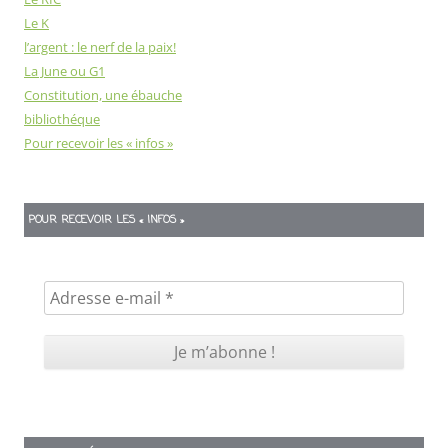
Le K
l’argent : le nerf de la paix!
La June ou G1
Constitution, une ébauche
bibliothéque
Pour recevoir les « infos »
POUR RECEVOIR LES « INFOS »