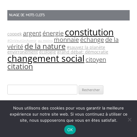
NUAGE DE MOTS CLEFS
constitution
argent
énergie
coopek
monnaie
échange
de la
#OnVeutUnAvenir
au moins
de la nature
vérité
#sauvez la planète
envirronement
écologie
grand débat; démocratie
changement social
citoyen
citation
Rechercher :
Nous utilisons des cookies pour vous garantir la meilleure
expérience sur notre site web. Si vous continuez à utiliser ce
site, nous supposerons que vous en êtes satisfait.
Fièrement propulsé par WordPress
OK