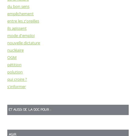
du bon sens
empêchement
entre les z'oreilles
ils agissent
mode d'emploi
nouvelle dictature
nucléaire
OGM
pétition
polution
qui croire ?
s'informer
ET AUSSI DE LA DOC POUR :
AGIR