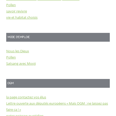
Pollen
savoir revivre
vie et habitat choisis
MODE D'EMPLOIE
Nous les Dieux
Pollen
Satsang avec Mooji
OGM
la page contactez vos élus
Lettre ouverte aux députés européens « Maïs OGM : ne laissez pas
faire ça ! »
notre poisson quotidien