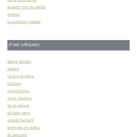
le petit coin du plaisir
priéres
la question initiale
ET PAR CATÉGORIES
alerte danger
argent
ce que je séme
citation
constitution
de la création
de la nature
du bon sens
empêchement
entre les z'oreilles
ils agissent