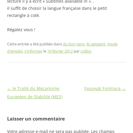
lecture il y a écrit « Subtitles available in ». .
il suffit de choisir la langue française dans le petit
rectangle à coté.
Régalez vous !
Cette entrée a été publiée dans
du bon sens
,
ils agissent
,
mode
d'emploi
,
s'informer
le
19 février 2012
par
colibri
.
Navigation
←
le Traité du Mécanisme
Yasuyuki Fujimura
→
des
Européen de Stabilité (MES)
articles
Laisser un commentaire
Votre adresse e-mail ne sera pas publiée.
Les champs