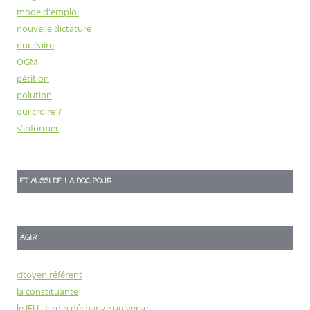
mode d'emploi
nouvelle dictature
nucléaire
OGM
pétition
polution
qui croire ?
s'informer
ET AUSSI DE LA DOC POUR :
AGIR
citoyen référent
la constituante
le JEU : Jardin déchange universel