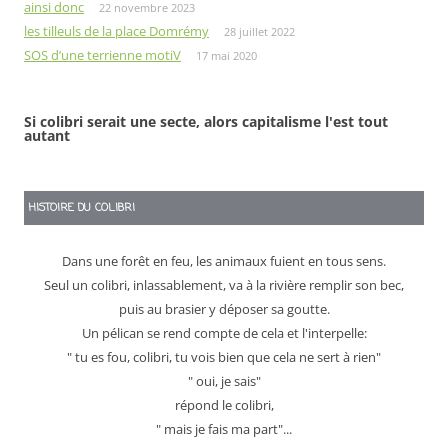
ainsi donc
22 novembre 2023
les tilleuls de la place Domrémy
28 juillet 2022
SOS d’une terrienne motiV
17 mai 2020
Si colibri serait une secte, alors capitalisme l'est tout
autant
HISTOIRE DU COLIBRI
Dans une forêt en feu, les animaux fuient en tous sens.
Seul un colibri, inlassablement, va à la rivière remplir son bec,
puis au brasier y déposer sa goutte.
Un pélican se rend compte de cela et l'interpelle:
" tu es fou, colibri, tu vois bien que cela ne sert à rien"
" oui, je sais"
répond le colibri,
" mais je fais ma part"...