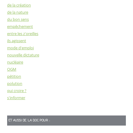
de la création
de la nature
du bon sens
empêchement
entre les z'oreilles
ils agissent
mode d'emploi
nouvelle dictature
nucléaire
OGM
pétition
polution
qui croire ?
s'informer
ET AUSSI DE LA DOC POUR :