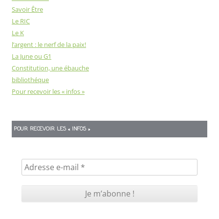
Savoir Être
Le RIC
Le K
l’argent : le nerf de la paix!
La June ou G1
Constitution, une ébauche
bibliothéque
Pour recevoir les « infos »
POUR RECEVOIR LES « INFOS »