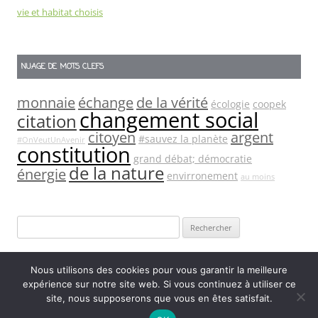
vie et habitat choisis
NUAGE DE MOTS CLEFS
monnaie
échange
de la vérité
écologie
coopek
changement social
citation
citoyen
argent
#sauvez la planète
#OnVeutUnAvenir
constitution
grand débat; démocratie
de la nature
énergie
envirronement
au moins
Rechercher :
Nous utilisons des cookies pour vous garantir la meilleure
expérience sur notre site web. Si vous continuez à utiliser ce
site, nous supposerons que vous en êtes satisfait.
Fièrement propulsé par WordPress