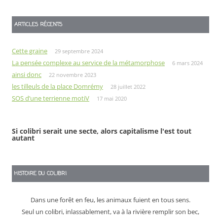
ARTICLES RÉCENTS
Cette graine
29 septembre 2024
La pensée complexe au service de la métamorphose
6 mars 2024
ainsi donc
22 novembre 2023
les tilleuls de la place Domrémy
28 juillet 2022
SOS d’une terrienne motiV
17 mai 2020
Si colibri serait une secte, alors capitalisme l'est tout
autant
HISTOIRE DU COLIBRI
Dans une forêt en feu, les animaux fuient en tous sens.
Seul un colibri, inlassablement, va à la rivière remplir son bec,