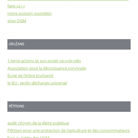
faire ça ! »
notre poisson quotidien
stop OGM
ORLÉANS
1-terre-actions et son projet recycle-vélo
Association pour la décroissance conviviale
École de l’Arbre Enchanté
le JEU : Jardin déchange universel
PÉTITIONS
audit citoyen de la dette publique
Pétition pour une protection de l’apiculture et des consommateurs
face au lobby des OGM