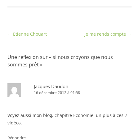
Navigation
←
Etienne Chouart
je me rends compte
→
des
articles
Une réflexion sur «
si nous croyons que nous
sommes prêt
»
Jacques Daudon
16 décembre 2012 à 01:58
Voyez aussi mon blog, chapitre Economie, un plus à ces 7
vidéos.
↓
Répondre