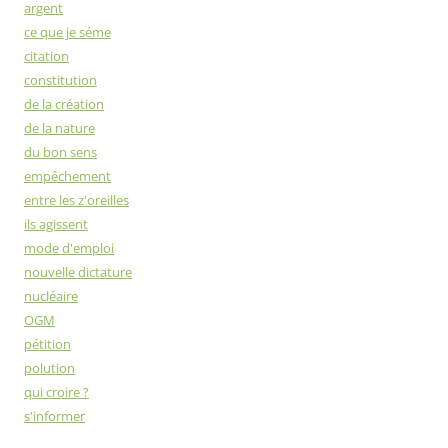
argent
ce que je séme
citation
constitution
de la création
de la nature
du bon sens
empêchement
entre les z'oreilles
ils agissent
mode d'emploi
nouvelle dictature
nucléaire
OGM
pétition
polution
qui croire ?
s'informer