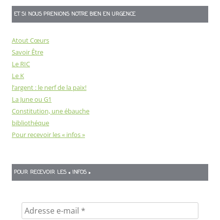
ET SI NOUS PRENIONS NOTRE BIEN EN URGENCE
Atout Cœurs
Savoir Être
Le RIC
Le K
l’argent : le nerf de la paix!
La June ou G1
Constitution, une ébauche
bibliothéque
Pour recevoir les « infos »
POUR RECEVOIR LES « INFOS »