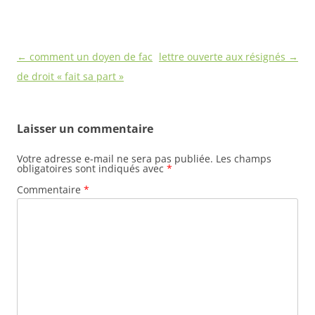
Navigation
←
comment un doyen de fac
lettre ouverte aux résignés
→
des
de droit « fait sa part »
articles
Laisser un commentaire
Votre adresse e-mail ne sera pas publiée.
Les champs
obligatoires sont indiqués avec
*
Commentaire
*