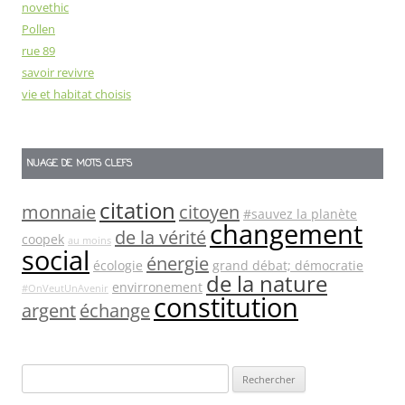
novethic
Pollen
rue 89
savoir revivre
vie et habitat choisis
NUAGE DE MOTS CLEFS
citation
monnaie
citoyen
#sauvez la planète
changement
de la vérité
coopek
au moins
social
énergie
écologie
grand débat; démocratie
de la nature
envirronement
#OnVeutUnAvenir
constitution
argent
échange
Rechercher :