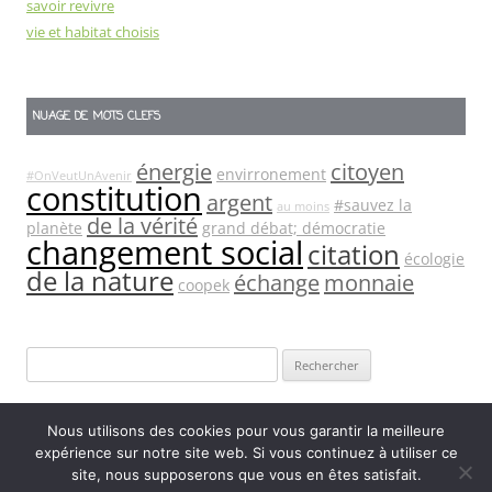
savoir revivre
vie et habitat choisis
NUAGE DE MOTS CLEFS
énergie
citoyen
envirronement
#OnVeutUnAvenir
constitution
argent
#sauvez la
au moins
de la vérité
planète
grand débat; démocratie
changement social
citation
écologie
de la nature
échange
monnaie
coopek
Rechercher :
Nous utilisons des cookies pour vous garantir la meilleure
expérience sur notre site web. Si vous continuez à utiliser ce
site, nous supposerons que vous en êtes satisfait.