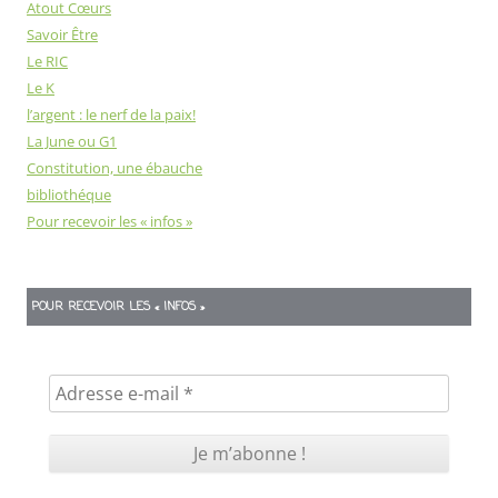
Atout Cœurs
Savoir Être
Le RIC
Le K
l’argent : le nerf de la paix!
La June ou G1
Constitution, une ébauche
bibliothéque
Pour recevoir les « infos »
POUR RECEVOIR LES « INFOS »