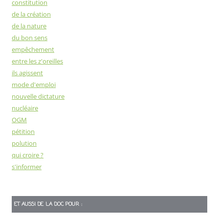
constitution
de la création
de la nature
du bon sens
empêchement
entre les z'oreilles
ils agissent
mode d'emploi
nouvelle dictature
nucléaire
OGM
pétition
polution
qui croire ?
s'informer
ET AUSSI DE LA DOC POUR :