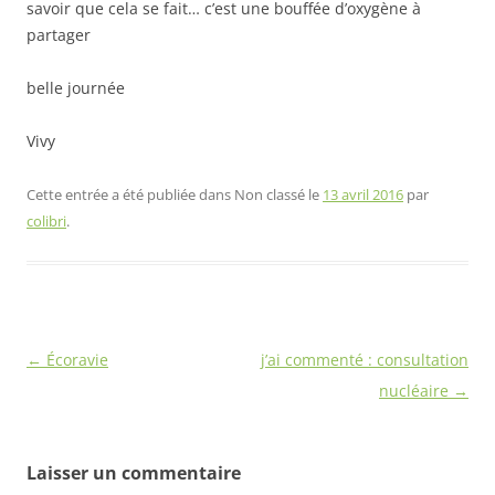
savoir que cela se fait… c’est une bouffée d’oxygène à
partager
belle journée
Vivy
Cette entrée a été publiée dans Non classé le
13 avril 2016
par
colibri
.
Navigation
←
Écoravie
j’ai commenté : consultation
des
nucléaire
→
articles
Laisser un commentaire