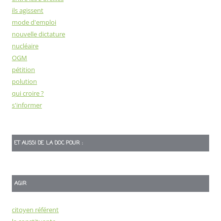
ils agissent
mode d'emploi
nouvelle dictature
nucléaire
OGM
pétition
polution
qui croire ?
s'informer
ET AUSSI DE LA DOC POUR :
AGIR
citoyen référent