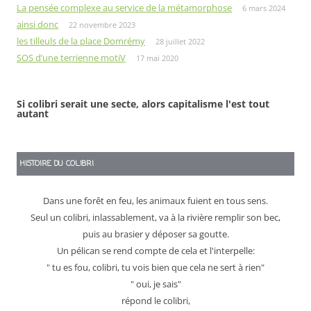
La pensée complexe au service de la métamorphose
6 mars 2024
ainsi donc
22 novembre 2023
les tilleuls de la place Domrémy
28 juillet 2022
SOS d’une terrienne motiV
17 mai 2020
Si colibri serait une secte, alors capitalisme l'est tout
autant
HISTOIRE DU COLIBRI
Dans une forêt en feu, les animaux fuient en tous sens.
Seul un colibri, inlassablement, va à la rivière remplir son bec,
puis au brasier y déposer sa goutte.
Un pélican se rend compte de cela et l'interpelle:
" tu es fou, colibri, tu vois bien que cela ne sert à rien"
" oui, je sais"
répond le colibri,