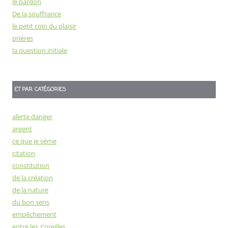
le pardon
De la souffrance
le petit coin du plaisir
priéres
la question initiale
ET PAR CATÉGORIES
alerte danger
argent
ce que je séme
citation
constitution
de la création
de la nature
du bon sens
empêchement
entre les z'oreilles