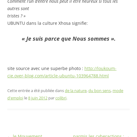
Comment l’un d’entre nous peut il être heureux si tous les
autres sont
tristes ? »
UBUNTU dans la culture Xhosa signifie:
« Je suis parce que Nous sommes ».
site source avec une superbe photo :
http://loukoum-
cie.over-blog.com/article-ubuntu-103964788.html
Cette entrée a été publiée dans
de la nature
,
du bon sens
,
mode
d'emploi
le
8 juin 2012
par
colibri
.
Navigation
←
le Mouvement
parmis les cyberactions :
→