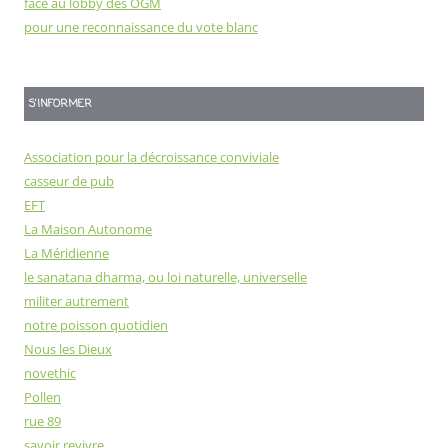
face au lobby des OGM
pour une reconnaissance du vote blanc
S'INFORMER
Association pour la décroissance conviviale
casseur de pub
EFT
La Maison Autonome
La Méridienne
le sanatana dharma, ou loi naturelle, universelle
militer autrement
notre poisson quotidien
Nous les Dieux
novethic
Pollen
rue 89
savoir revivre