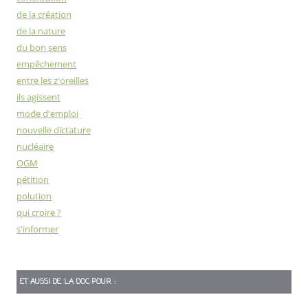
de la création
de la nature
du bon sens
empêchement
entre les z'oreilles
ils agissent
mode d'emploi
nouvelle dictature
nucléaire
OGM
pétition
polution
qui croire ?
s'informer
ET AUSSI DE LA DOC POUR :