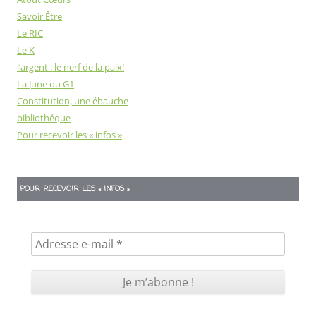
Savoir Être
Le RIC
Le K
l’argent : le nerf de la paix!
La June ou G1
Constitution, une ébauche
bibliothéque
Pour recevoir les « infos »
POUR RECEVOIR LES « INFOS »