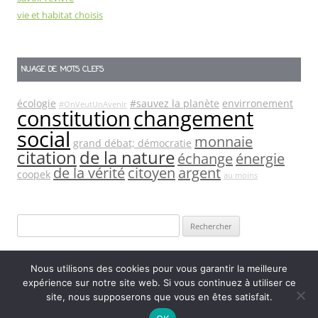
vie et habitat choisis
NUAGE DE MOTS CLEFS
écologie
#sauvez la planète
envirronement
#OnVeutUnAvenir
constitution
changement
social
monnaie
grand débat; démocratie
citation
de la nature
échange
énergie
de la vérité
citoyen
argent
coopek
au moins
Rechercher :
Nous utilisons des cookies pour vous garantir la meilleure
expérience sur notre site web. Si vous continuez à utiliser ce
site, nous supposerons que vous en êtes satisfait.
Fièrement propulsé par WordPress