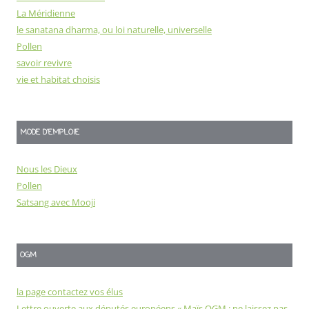
La Méridienne
le sanatana dharma, ou loi naturelle, universelle
Pollen
savoir revivre
vie et habitat choisis
MODE D'EMPLOIE
Nous les Dieux
Pollen
Satsang avec Mooji
OGM
la page contactez vos élus
Lettre ouverte aux députés européens « Maïs OGM : ne laissez pas