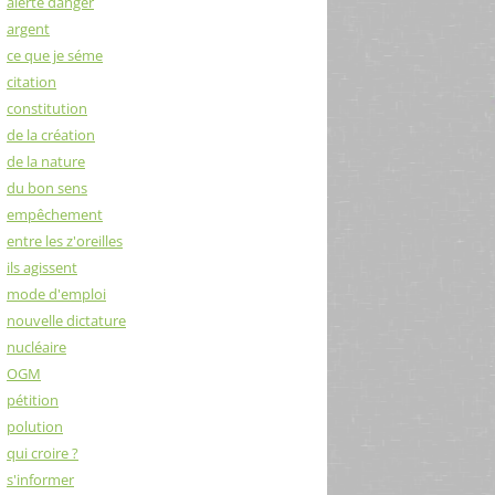
alerte danger
argent
ce que je séme
citation
constitution
de la création
de la nature
du bon sens
empêchement
entre les z'oreilles
ils agissent
mode d'emploi
nouvelle dictature
nucléaire
OGM
pétition
polution
qui croire ?
s'informer