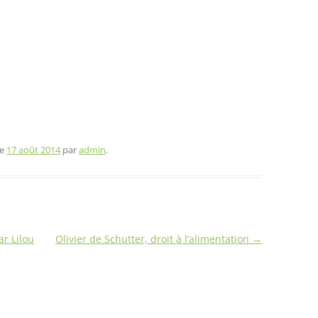
le
17 août 2014
par
admin
.
r Lilou
Olivier de Schutter, droit à l’alimentation
→