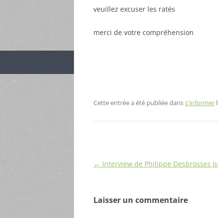
veuillez excuser les ratés
merci de votre compréhension
Cette entrée a été publiée dans
s'informer
Navigation
←
Interview de Philippe Desbrosses pa
des
articles
Laisser un commentaire