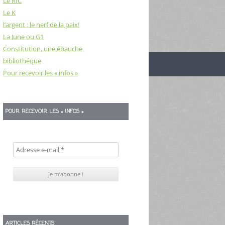
Le RIC
Le K
l’argent : le nerf de la paix!
La June ou G1
Constitution, une ébauche
bibliothéque
Pour recevoir les « infos »
POUR RECEVOIR LES « INFOS »
ARTICLES RÉCENTS