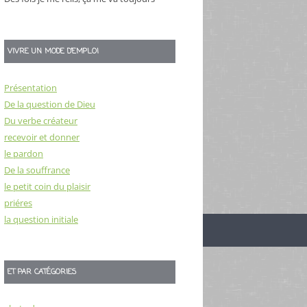
VIVRE UN MODE D’EMPLOI
Présentation
De la question de Dieu
Du verbe créateur
recevoir et donner
le pardon
De la souffrance
le petit coin du plaisir
priéres
la question initiale
ET PAR CATÉGORIES