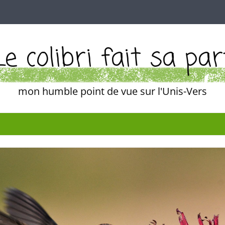
Le colibri fait sa par
mon humble point de vue sur l'Unis-Vers