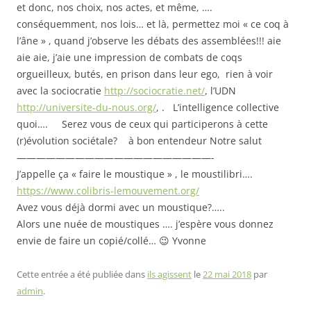
et donc, nos choix, nos actes, et même, ….
conséquemment, nos lois… et là, permettez moi « ce coq à
l’âne » , quand j’observe les débats des assemblées!!! aie
aie aie, j’aie une impression de combats de coqs
orgueilleux, butés, en prison dans leur ego, rien à voir
avec la sociocratie
http://sociocratie.net/
, l’UDN
http://universite-du-nous.org/
, . L’intelligence collective
quoi…. Serez vous de ceux qui participerons à cette
(r)évolution sociétale?
à bon entendeur Notre salut
————————————————————-
J’appelle ça « faire le moustique » , le moustilibri….
https://www.colibris-lemouvement.org/
Avez vous déjà dormi avec un moustique?…..
Alors une nuée de moustiques …. j’espère vous donnez
envie de faire un copié/collé… 😉 Yvonne
Cette entrée a été publiée dans
ils agissent
le
22 mai 2018
par
admin
.