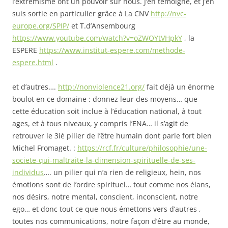
l’extrémisme ont un pouvoir sur nous. J’en témoigne, et j’en
suis sortie en particulier grâce à La CNV
http://nvc-
europe.org/SPIP/
et T.d’Ansembourg
https://www.youtube.com/watch?v=oZWOYtVHpkY
, la
ESPERE
https://www.institut-espere.com/methode-
espere.html
.
et d’autres….
http://nonviolence21.org/
fait déjà un énorme
boulot en ce domaine : donnez leur des moyens… que
cette éducation soit inclue à l’éducation national, à tout
ages, et à tous niveaux, y compris l’ENA… il s’agit de
retrouver le 3ié pilier de l’être humain dont parle fort bien
Michel Fromaget. :
https://rcf.fr/culture/philosophie/une-
societe-qui-maltraite-la-dimension-spirituelle-de-ses-
individus
…. un pilier qui n’a rien de religieux, hein, nos
émotions sont de l’ordre spirituel… tout comme nos élans,
nos désirs, notre mental, conscient, inconscient, notre
ego… et donc tout ce que nous émettons vers d’autres ,
toutes nos communications, notre façon d’être au monde,