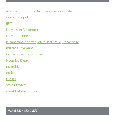
Association pour la décroissance conviviale
casseur de pub
EFT
La Maison Autonome
La Méridienne
le sanatana dharma, ou loi naturelle, universelle
militer autrement
notre poisson quotidien
Nous les Dieux
novethic
Pollen
rue 89
savoir revivre
vie et habitat choisis
NUAGE DE MOTS CLEFS