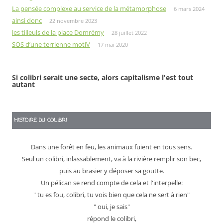
La pensée complexe au service de la métamorphose
6 mars 2024
ainsi donc
22 novembre 2023
les tilleuls de la place Domrémy
28 juillet 2022
SOS d’une terrienne motiV
17 mai 2020
Si colibri serait une secte, alors capitalisme l'est tout
autant
HISTOIRE DU COLIBRI
Dans une forêt en feu, les animaux fuient en tous sens.
Seul un colibri, inlassablement, va à la rivière remplir son bec,
puis au brasier y déposer sa goutte.
Un pélican se rend compte de cela et l'interpelle:
" tu es fou, colibri, tu vois bien que cela ne sert à rien"
" oui, je sais"
répond le colibri,