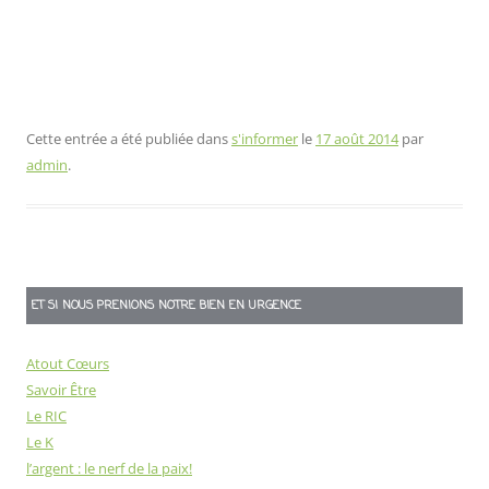
Cette entrée a été publiée dans
s'informer
le
17 août 2014
par
admin
.
ET SI NOUS PRENIONS NOTRE BIEN EN URGENCE
Atout Cœurs
Savoir Être
Le RIC
Le K
l’argent : le nerf de la paix!