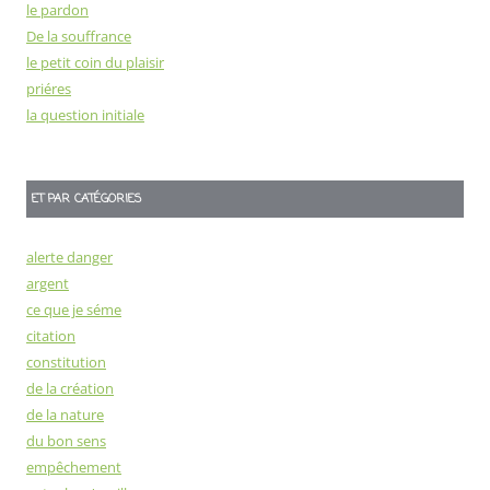
le pardon
De la souffrance
le petit coin du plaisir
priéres
la question initiale
ET PAR CATÉGORIES
alerte danger
argent
ce que je séme
citation
constitution
de la création
de la nature
du bon sens
empêchement