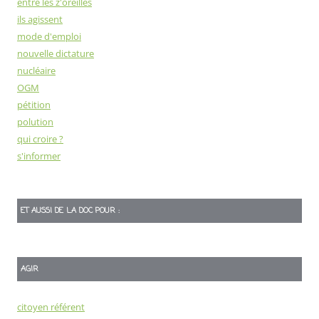
entre les z'oreilles
ils agissent
mode d'emploi
nouvelle dictature
nucléaire
OGM
pétition
polution
qui croire ?
s'informer
ET AUSSI DE LA DOC POUR :
AGIR
citoyen référent