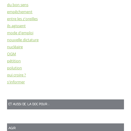
du bon sens
empêchement
entre les z'oreilles
ils agissent
mode d'emploi
nouvelle dictature
nucléaire
OGM
pétition
polution
qui croire ?
s'informer
ET AUSSI DE LA DOC POUR :
AGIR