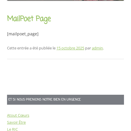
MailPoet Page
[mailpoet_page]
Cette entrée a été publiée le
15 octobre 2025
par
admin
.
Navigation
des
ET SI NOUS PRENIONS NOTRE BIEN EN URGENCE
articles
Atout Cœurs
Savoir Être
Le RIC