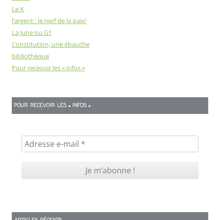
Le K
l’argent : le nerf de la paix!
La June ou G1
Constitution, une ébauche
bibliothéque
Pour recevoir les « infos »
POUR RECEVOIR LES « INFOS »