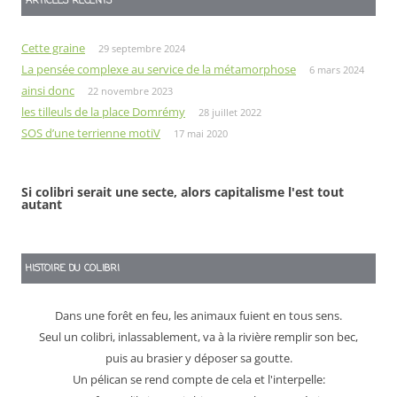
ARTICLES RÉCENTS
Cette graine
29 septembre 2024
La pensée complexe au service de la métamorphose
6 mars 2024
ainsi donc
22 novembre 2023
les tilleuls de la place Domrémy
28 juillet 2022
SOS d’une terrienne motiV
17 mai 2020
Si colibri serait une secte, alors capitalisme l'est tout
autant
HISTOIRE DU COLIBRI
Dans une forêt en feu, les animaux fuient en tous sens.
Seul un colibri, inlassablement, va à la rivière remplir son bec,
puis au brasier y déposer sa goutte.
Un pélican se rend compte de cela et l'interpelle: