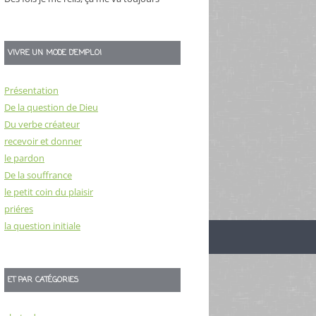
VIVRE UN MODE D’EMPLOI
Présentation
De la question de Dieu
Du verbe créateur
recevoir et donner
le pardon
De la souffrance
le petit coin du plaisir
priéres
la question initiale
ET PAR CATÉGORIES