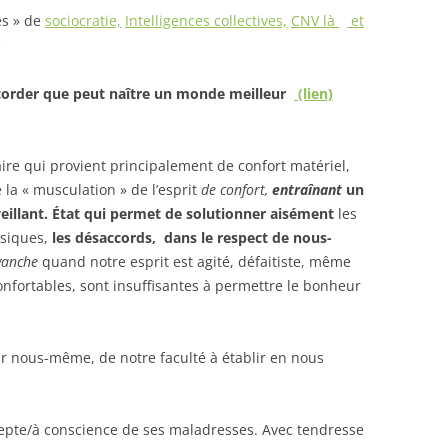
es » de
sociocratie,
Intelligences collectives,
CNV là
et
s
ccorder que peut naître un monde meilleur
(lien)
aire qui provient principalement de confort matériel,
e la « musculation » de l’esprit
de confort,
entraînant
un
eillant.
État qui permet de solutionner aisément
les
siques,
les désaccords, dans le respect de nous-
vanche
quand notre esprit est agité, défaitiste, même
confortables, sont insuffisantes à permettre le bonheur
sur nous-même, de notre faculté à établir en nous
ccepte/à conscience de ses maladresses. Avec tendresse