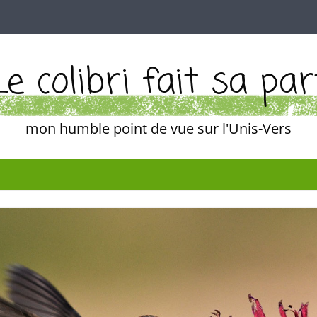
Le colibri fait sa par
mon humble point de vue sur l'Unis-Vers