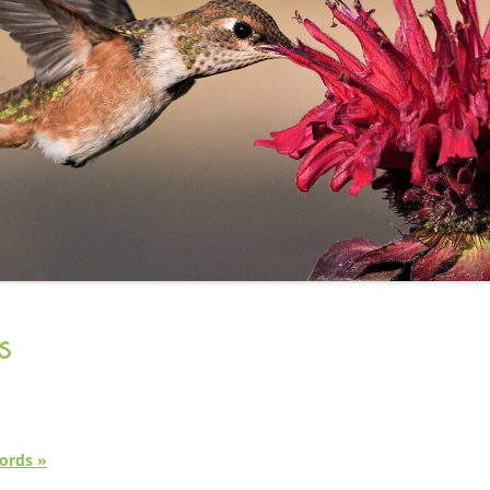
s
…
ords »