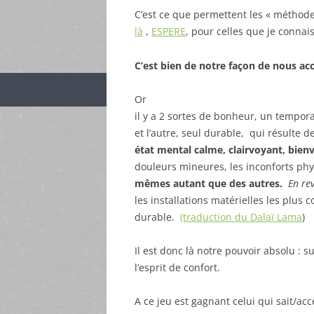
C’est ce que permettent les « méthod
là
,
ESPERE
, pour celles que je connai
C’est bien de notre façon de nous a
Or
il y a 2 sortes de bonheur, un tempor
et l’autre, seul durable, qui résulte d
état mental calme, clairvoyant, bienv
douleurs mineures, les inconforts phy
mêmes autant que des autres.
En re
les installations matérielles les plus 
durable.
(traduction du Dalaï Lama
)
Il est donc là notre pouvoir absolu : 
l’esprit de confort.
A ce jeu est gagnant celui qui sait/a