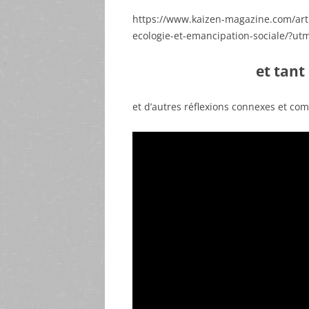
https://www.kaizen-magazine.com/art
ecologie-et-emancipation-sociale/?utm
et tant
et d’autres réflexions connexes et co