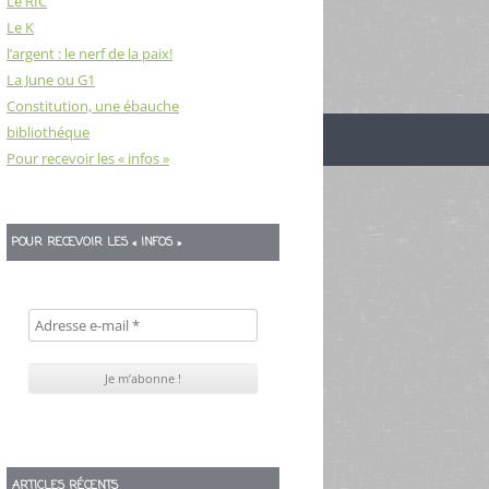
Le RIC
Le K
l’argent : le nerf de la paix!
La June ou G1
Constitution, une ébauche
bibliothéque
Pour recevoir les « infos »
POUR RECEVOIR LES « INFOS »
ARTICLES RÉCENTS