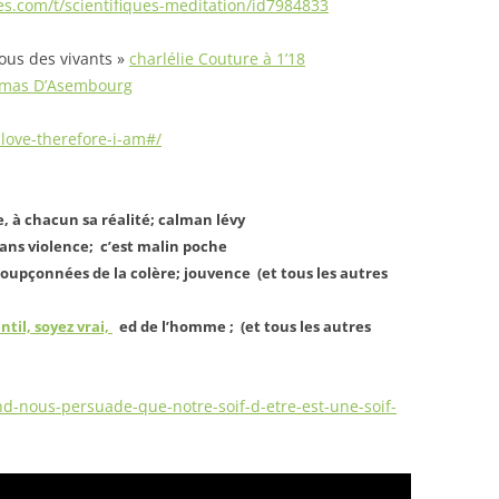
es.com/t/scientifiques-meditation/id7984833
nous des vivants »
charlélie Couture à 1’18
mas D’Asembourg
love-therefore-i-am#/
, à chacun sa réalité; calman lévy
sans violence; c’est malin poche
oupçonnées de la colère; jouvence (et tous les autres
ntil, soyez vrai,
ed de l’homme ; (et tous les autres
and-nous-persuade-que-notre-soif-d-etre-est-une-soif-