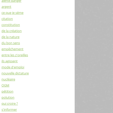
alerte danger
argent
ce que je séme
citation
constitution
de la création
de la nature
du bon sens
empêchement
entre les z'oreilles
ils agissent
mode d'emploi
nouvelle dictature
nucléaire
OGM
pétition
polution
qui croire ?
s'informer