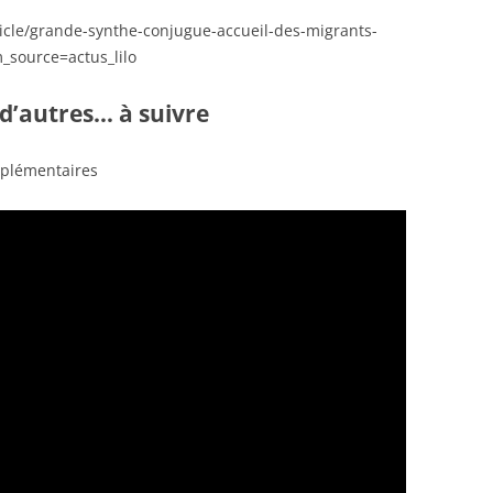
icle/grande-synthe-conjugue-accueil-des-migrants-
_source=actus_lilo
 d’autres… à suivre
mplémentaires