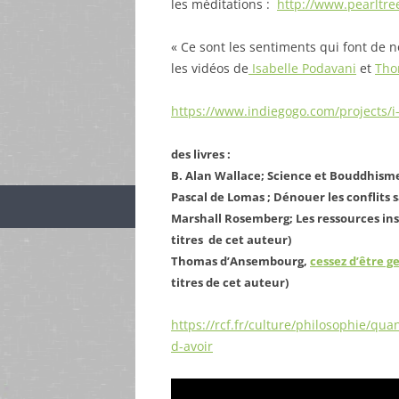
les méditations :
http://www.pearltre
« Ce sont les sentiments qui font de 
les vidéos de
Isabelle Podavani
et
Tho
https://www.indiegogo.com/projects/i-
des livres :
B. Alan Wallace; Science et Bouddhisme
Pascal de Lomas ; Dénouer les conflits 
Marshall Rosemberg; Les ressources ins
titres de cet auteur)
Thomas d’Ansembourg,
cessez d’être ge
titres de cet auteur)
https://rcf.fr/culture/philosophie/qu
d-avoir