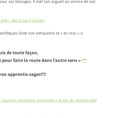
our ses blocages, il met son orgueil au service de son
t bien décrit par F.Lenoir)
entifiques (liste non exhaustive et « en vrac » ci
uis de toute façon,
e pour faire la route dans l’autre sens »
**
nos apprentis-sages!!!!
es_fourmis_construire_ensemble_l_ecole_de_demain/384